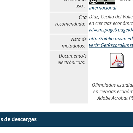
uso :
Internacional
Diaz, Cecilia del Val
Cita
en ciencias económic
recomendada:
lvl=cmspage&pageid
http://biblio.unvm.
Vista de
verb=GetRecord&meta
metadatos:
Documento/s
electrónico/s:
Olimpiadas estudian
en ciencias económ
Adobe Acrobat P
as de descargas