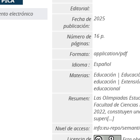
Editorial:
to electrónico
2025
Fecha de
publicación:
16 p.
Número de
páginas:
application/pdf
Formato:
Español
Idioma :
Educación | Educació
Materias:
educación | Extensió
educacional
Las Olimpiadas Estud
Resumen:
Facultad de Ciencias
2022, constituyen una
superi[...]
info:eu-repo/semant
Nivel de acceso:
Licencia de
Esta obr