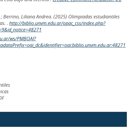
le ; Berrino, Liliana Andrea. (2025) Olimpiadas estudiantiles
as. .
http://biblio.unvm.edu.ar/opac_css/index.php?
=9&id_notice=48271
edu.ar/ws/PMBOAI?
dataPrefix=oai_dc&identifier=oai:biblio.unvm.edu.ar:48271
tiles
icas
DF