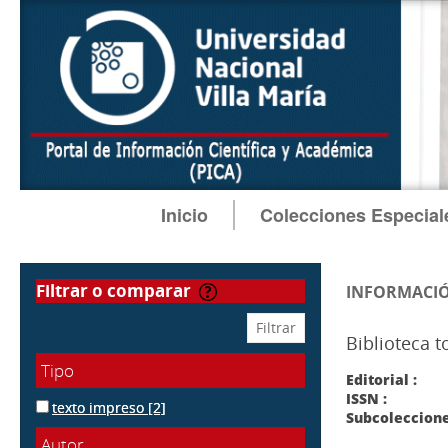
Inicio
Colecciones Especial
filtrar o comparar
INFORMACIÓ
Biblioteca t
Tipo
Editorial :
ISSN :
texto impreso
[2]
Subcoleccione
Autor