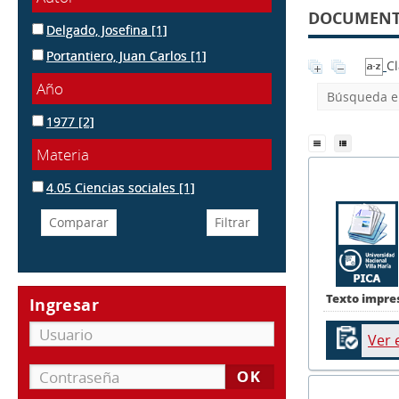
DOCUMENTO
Delgado, Josefina
[1]
Portantiero, Juan Carlos
[1]
Cl
Año
Búsqueda en
1977
[2]
Materia
4.05 Ciencias sociales
[1]
Texto impre
Ingresar
Ver 