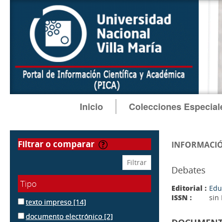
Inicio
Colecciones Especial
filtrar o comparar
INFORMACIÓ
Debates
Tipo
Editorial :
Edu
ISSN :
sin
texto impreso
[14]
documento electrónico
[2]