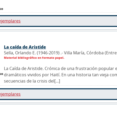
so
ejemplares
La caída de Aristide
Sella, Orlando E. (1946-2019) .- Villa María, Córdoba (Entr
Material bibliográfico en formato papel.
La Caída de Aristide. Crónica de una frustración popular
so
dramáticos vividos por Haití. En una historia tan vieja c
secuencias de la crisis del[...]
ejemplares