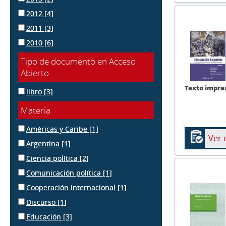
2012
[4]
2011
[3]
2010
[6]
Tipo de documento en Acceso
Abierto
Texto impre
libro
[3]
Materia
Américas y Caribe
[1]
Ver 
Argentina
[1]
Ciencia política
[2]
Comunicación política
[1]
Cooperación internacional
[1]
Discurso
[1]
Educación
[3]