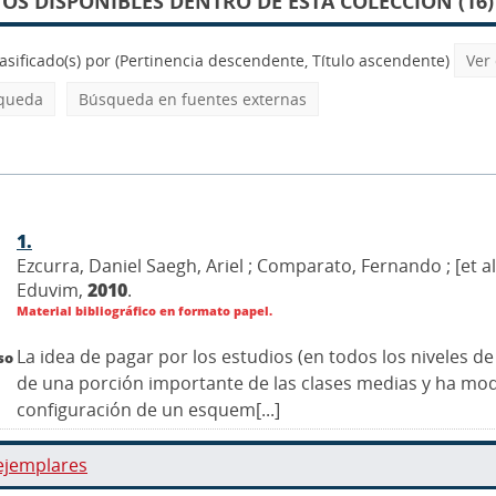
S DISPONIBLES DENTRO DE ESTA COLECCIÓN (16)
asificado(s) por
(Pertinencia descendente, Título ascendente)
Ver
squeda
Búsqueda en fuentes externas
1.
Ezcurra, Daniel Saegh, Ariel ; Comparato, Fernando ; [et al.
Eduvim,
2010
.
Material bibliográfico en formato papel.
La idea de pagar por los estudios (en todos los niveles d
so
de una porción importante de las clases medias y ha modi
configuración de un esquem[...]
ejemplares