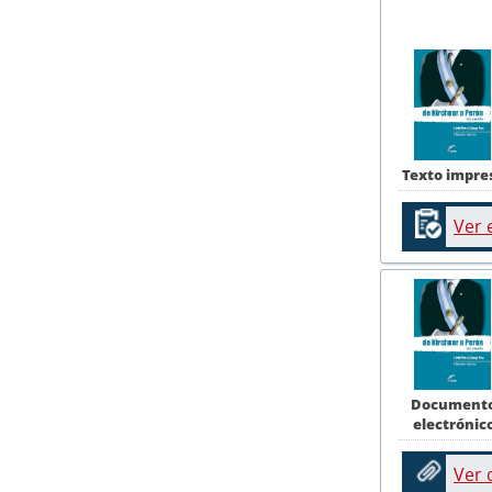
Texto impre
Ver 
Document
electrónic
Ver