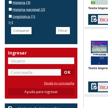
Historia
[3]
Texto impre
Historia nacional
[2]
Lingüística
[1]
Ver 
[+]
Ingresar
Texto impre
Olvidé mi contraseña
Ver 
Ayuda para ingresar