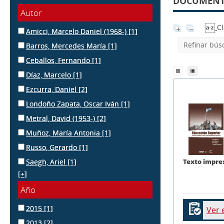
DOCUMENTO
Autor
Cl
Amicci, Marcelo Daniel (1968-)
[1]
Refinar bú
Barros, Mercedes María
[1]
Ceballos, Fernando
[1]
Díaz, Marcelo
[1]
Ezcurra, Daniel
[2]
Londoño Zapata, Oscar Iván
[1]
Metral, David (1953-)
[2]
Muñoz, María Antonia
[1]
Russo, Gerardo
[1]
Texto impre
Saegh, Ariel
[1]
[+]
Año
2015
[1]
Ver 
2013
[2]