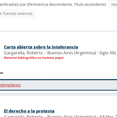
asificado(s) por
(Pertinencia descendente, Título ascendente)
Ha
 fuentes externas
Carta abierta sobre la intolerancia
Gargarella, Roberto .- Buenos Aires (Argentina) : Siglo XXI
Material bibliográfico en formato papel.
so
ejemplares
El derecho a la protesta
Gargarella, Roberto .- Buenos Aires (Argentina) : Ad-Hoc,