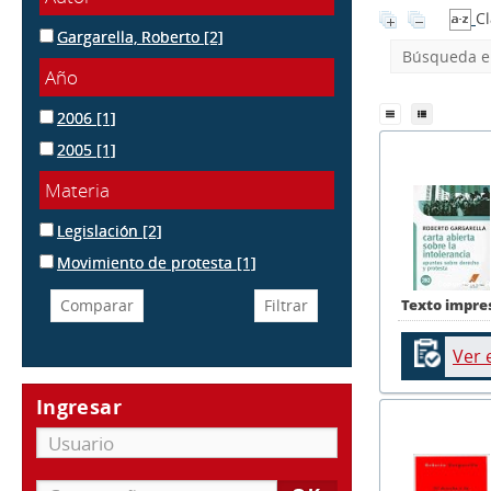
Cl
Gargarella, Roberto
[2]
Búsqueda en
Año
2006
[1]
2005
[1]
Materia
Legislación
[2]
Movimiento de protesta
[1]
Texto impre
Ver 
Ingresar