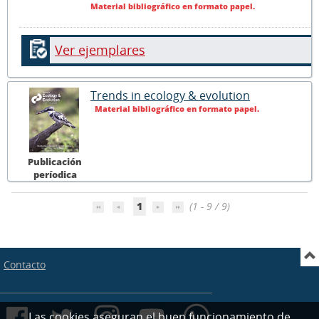
Material bibliográfico en formato papel.
Ver ejemplares
Trends in ecology & evolution
Material bibliográfico en formato papel.
Publicación
períodica
1
(1 - 9 / 9)
Contacto
Las cookies aseguran el buen funcionamiento de