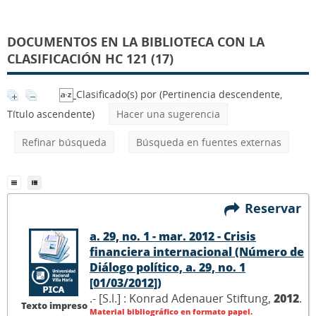
DOCUMENTOS EN LA BIBLIOTECA CON LA
CLASIFICACIÓN HC 121 (17)
Clasificado(s) por
(Pertinencia descendente,
Título ascendente)
Hacer una sugerencia
Refinar búsqueda
Búsqueda en fuentes externas
Reservar
a. 29, no. 1 - mar. 2012 - Crisis
financiera internacional (Número de
Diálogo político, a. 29, no. 1
[01/03/2012])
.- [S.l.] : Konrad Adenauer Stiftung,
2012
.
Texto impreso
Material bibliográfico en formato papel.