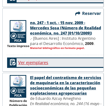
Reservar
no. 247 - 1 oct. - 15 nov. 2009 -
Mercedes Sosa (Número de Realidad
económica, no. 247 [01/10/2009])
.- [Buenos Aires] : Instituto Argentino
para el Desarrollo Económico,
2009
.
Texto impreso
Material bibliográfico en formato papel.
Ver ejemplares
El papel del contratismo de servicios
de maquinaria en la caracterización
socioeconómicas de las pequeñas
explotaciones agropecuarias
de Eduardo Azcuy Ameghino
Número de
En Realidad económica, no. 244 (16 mayo -
Publicación