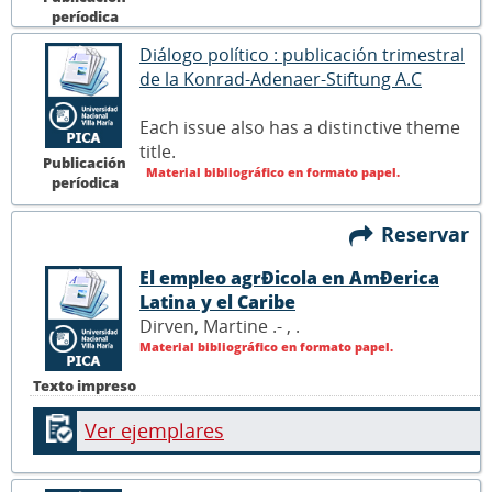
períodica
Diálogo político : publicación trimestral
de la Konrad-Adenaer-Stiftung A.C
Each issue also has a distinctive theme
title.
Publicación
Material bibliográfico en formato papel.
períodica
Reservar
El empleo agrÐicola en AmÐerica
Latina y el Caribe
Dirven, Martine .- ,
.
Material bibliográfico en formato papel.
Texto impreso
Ver ejemplares