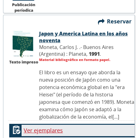
Publicación
períodica
Reservar
Japon y America Latina en los años
noventa
Moneta, Carlos J. .- Buenos Aires
(Argentina) : Planeta,
1991
.
Material bibliográfico en formato papel.
Texto impreso
El libro es un ensayo que aborda la
nueva posición de Japón como una
potencia económica global en la "era
Heisei" (el período de la historia
japonesa que comenzó en 1989). Moneta
examina cómo Japón se adaptó a la
globalización de la economía, el[...]
Ver ejemplares