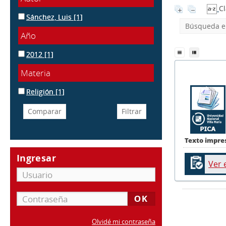
Cl
Sánchez, Luis
[1]
Búsqueda en
Año
2012
[1]
Materia
Religión
[1]
Texto impre
Ingresar
Ver 
Olvidé mi contraseña