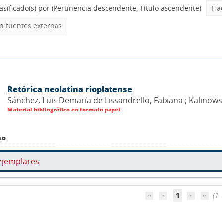
asificado(s) por
(Pertinencia descendente, Título ascendente)
Ha
 fuentes externas
Retórica neolatina rioplatense
Sánchez, Luis Demaría de Lissandrello, Fabiana ; Kalinowsk
Material bibliográfico en formato papel.
so
ejemplares
1
(1 -