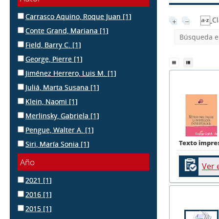
Carrasco Aquino, Roque Juan
[1]
Cl
Conte Grand, Mariana
[1]
Búsqueda en
Field, Barry C.
[1]
George, Pierre
[1]
Jiménez Herrero, Luis M.
[1]
Juliá, Marta Susana
[1]
Klein, Naomi
[1]
Merlinsky, Gabriela
[1]
Pengue, Walter A.
[1]
Texto impre
Siri, María Sonia
[1]
Año
Ver 
2021
[1]
2016
[1]
2015
[1]