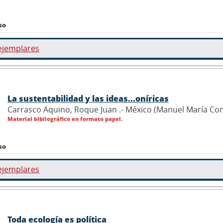
so
ejemplares
La sustentabilidad y las ideas...oníricas
Carrasco Aquino, Roque Juan .- México (Manuel María Cont
Material bibliográfico en formato papel.
so
ejemplares
Toda ecología es política