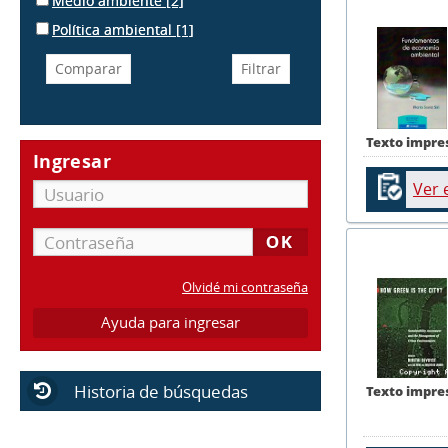
Medio ambiente
[2]
Política ambiental
[1]
Texto impre
Ingresar
Ver 
Olvidé mi contraseña
Ayuda para ingresar
Historia de búsquedas
Texto impre