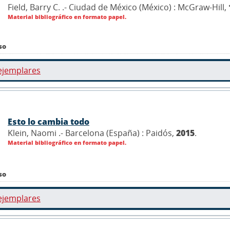
Field, Barry C. .- Ciudad de México (México) : McGraw-Hill,
Material bibliográfico en formato papel.
so
ejemplares
Esto lo cambia todo
Klein, Naomi .- Barcelona (España) : Paidós,
2015
.
Material bibliográfico en formato papel.
so
ejemplares