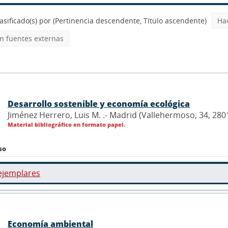
asificado(s) por
(Pertinencia descendente, Título ascendente)
Ha
 fuentes externas
Desarrollo sostenible y economía ecológica
Jiménez Herrero, Luis M. .- Madrid (Vallehermoso, 34, 2801
Material bibliográfico en formato papel.
so
ejemplares
Economía ambiental