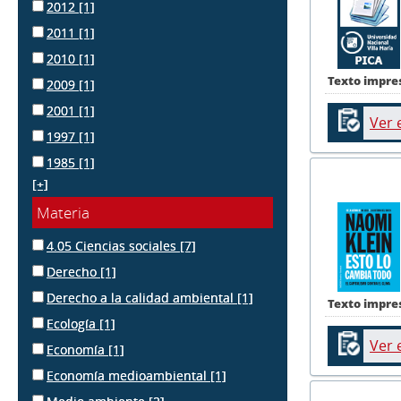
2012
[1]
2011
[1]
2010
[1]
Texto impre
2009
[1]
2001
[1]
Ver 
1997
[1]
1985
[1]
[+]
Materia
4.05 Ciencias sociales
[7]
Derecho
[1]
Derecho a la calidad ambiental
[1]
Texto impre
Ecología
[1]
Ver 
Economía
[1]
Economía medioambiental
[1]