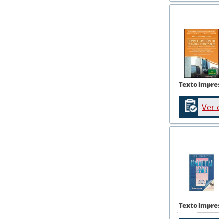
Texto impre
Ver 
Texto impre