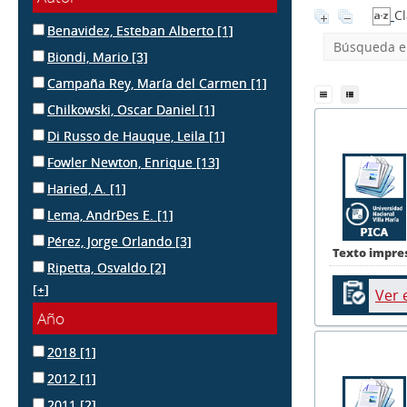
Cl
Benavidez, Esteban Alberto
[1]
Búsqueda en
Biondi, Mario
[3]
Campaña Rey, María del Carmen
[1]
Chilkowski, Oscar Daniel
[1]
Di Russo de Hauque, Leila
[1]
Fowler Newton, Enrique
[13]
Haried, A.
[1]
Lema, AndrÐes E.
[1]
Pérez, Jorge Orlando
[3]
Texto impre
Ripetta, Osvaldo
[2]
[+]
Ver 
Año
2018
[1]
2012
[1]
2011
[2]