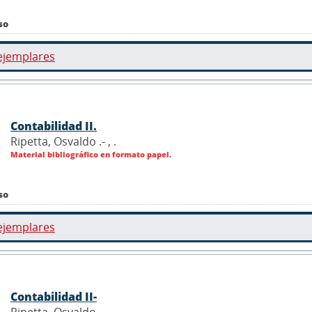
so
ejemplares
Contabilidad II.
Ripetta, Osvaldo .- ,
.
Material bibliográfico en formato papel.
so
ejemplares
Contabilidad II-
Ripetta, Osvaldo .- ,
.