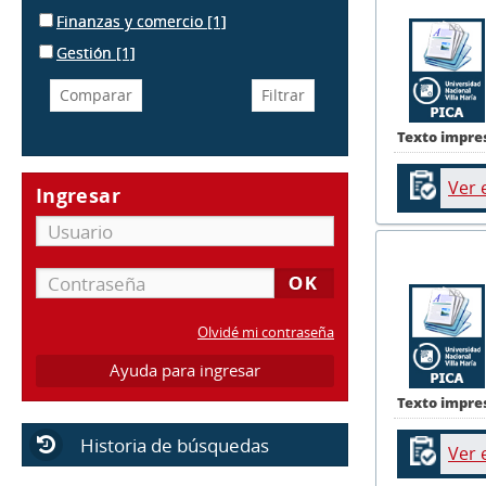
Finanzas y comercio
[1]
Gestión
[1]
Texto impre
Ver 
Ingresar
Olvidé mi contraseña
Ayuda para ingresar
Texto impre
Historia de búsquedas
Ver 