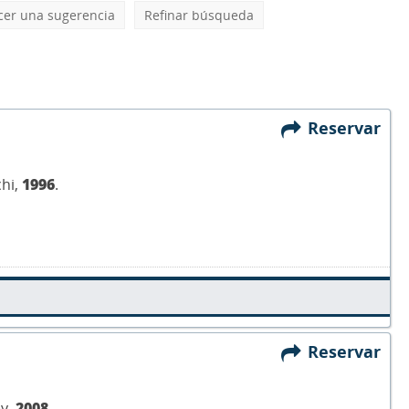
cer una sugerencia
Refinar búsqueda
Reservar
chi,
1996
.
Reservar
ey,
2008
.