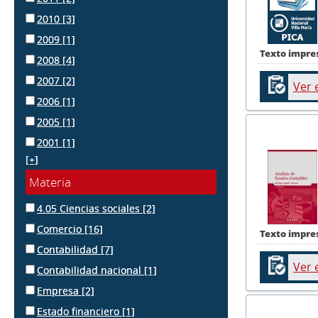
2010
[3]
2009
[1]
Texto impre
2008
[4]
2007
[2]
Ver 
2006
[1]
2005
[1]
2001
[1]
[+]
Materia
4.05 Ciencias sociales
[2]
Comercio
[16]
Texto impre
Contabilidad
[7]
Ver 
Contabilidad nacional
[1]
Empresa
[2]
Estado financiero
[1]