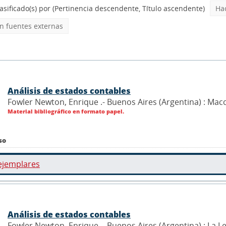
asificado(s) por
(Pertinencia descendente, Título ascendente)
Ha
 fuentes externas
Análisis de estados contables
Fowler Newton, Enrique .- Buenos Aires (Argentina) : Mac
Material bibliográfico en formato papel.
so
ejemplares
Análisis de estados contables
Fowler Newton, Enrique .- Buenos Aires (Argentina) : La L