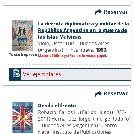
Reservar
La derrota diplomática y militar de la
República Argentina en la guerra de
las Islas Malvinas
Viola, Oscar Luis .- Buenos Aires
(Argentina) : Tinta nueva,
1983
.
Texto impreso
Material bibliográfico en formato papel.
Ver ejemplares
Reservar
Desde el frente
Robacio, Carlos H. (Carlos Hugo) (1933-
2011) Hernández, Jorge R. (Jorge Rodolfo)
.- Buenos Aires (Argentina) : Centro
Naval, Instituto de Publicaciones