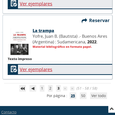
Ver ejemplares
Reservar
La trampa
Yofre, Juan B. (Bautista) .- Buenos Aires
(Argentina) : Sudamericana,
2022
.
Material bibliográfico en formato papel.
Texto impreso
Ver ejemplares
1
2
3
(51 - 58 / 58)
Por página :
25
50
Ver todo
Contacto