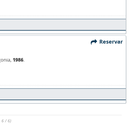
Reservar
agonia,
1986
.
 6 / 6)