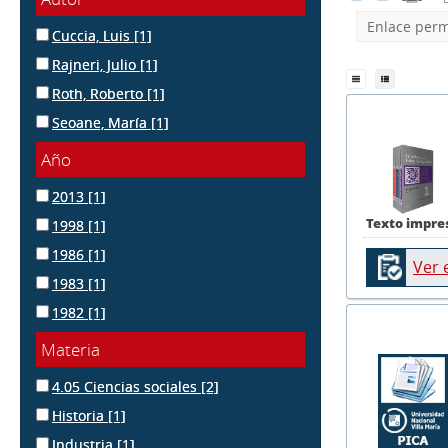
Enlace per
Cuccia, Luis
[1]
Rajneri, Julio
[1]
Roth, Roberto
[1]
Seoane, María
[1]
Año
2013
[1]
Texto impre
1998
[1]
1986
[1]
Ver 
1983
[1]
1982
[1]
Materia
4.05 Ciencias sociales
[2]
Historia
[1]
Industria
[1]