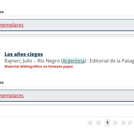
so
ejemplares
Los años ciegos
Rajneri, Julio .- Río Negro (
Argentina
) : Editorial de la Pat
Material bibliográfico en formato papel.
so
ejemplares
1
(1 -