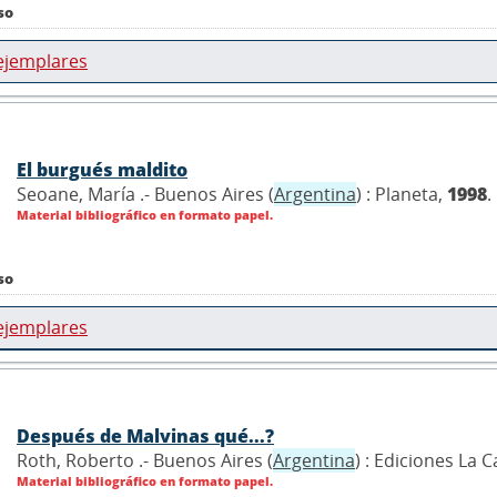
so
ejemplares
El burgués maldito
Seoane, María .- Buenos Aires (
Argentina
) : Planeta,
1998
.
Material bibliográfico en formato papel.
so
ejemplares
Después de Malvinas qué...?
Roth, Roberto .- Buenos Aires (
Argentina
) : Ediciones La
Material bibliográfico en formato papel.