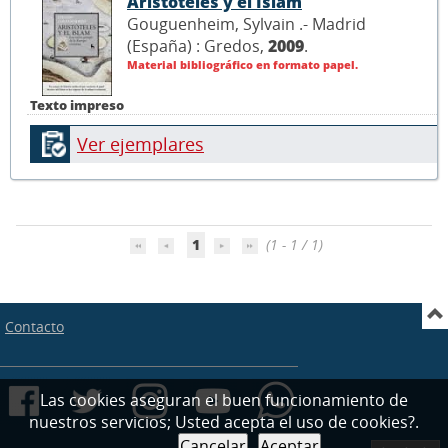
Aristóteles y el Islam
Gouguenheim, Sylvain .- Madrid
(España) : Gredos,
2009
.
Material bibliográfico en formato papel.
Texto impreso
Ver ejemplares
1
(1 - 1 / 1)
Contacto
Las cookies aseguran el buen funcionamiento de
nuestros servicios; Usted acepta el uso de cookies?.
Cancelar
Aceptar