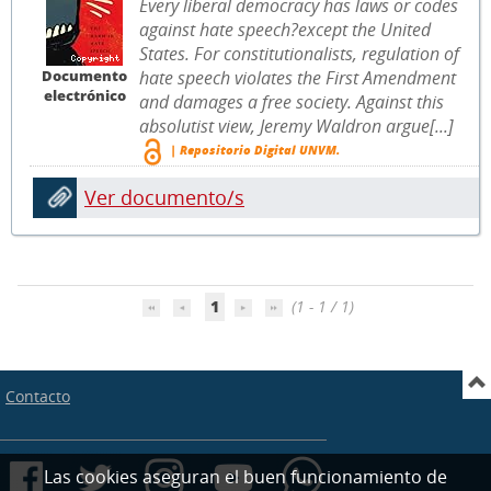
Every liberal democracy has laws or codes
against hate speech?except the United
States. For constitutionalists, regulation of
Documento
hate speech violates the First Amendment
electrónico
and damages a free society. Against this
absolutist view, Jeremy Waldron argue[...]
| Repositorio Digital UNVM.
Ver documento/s
1
(1 - 1 / 1)
Contacto
Las cookies aseguran el buen funcionamiento de