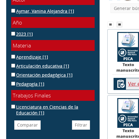
Generar bú
Aymar, Vanina Alejandra
[1]
Año
2023
[1]
Materia
Aprendizaje
[1]
Texto
Articulación educativa
[1]
manuscrit
Orientación pedagógica
[1]
Ver 
Pedagogía
[1]
Trabajos Finales
Licenciatura en Ciencias de la
Educación
[1]
Texto
manuscrit