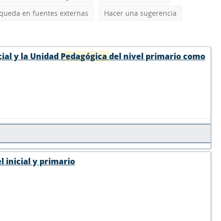
queda en fuentes externas
Hacer una sugerencia
cial y la Unidad
Pedagógica
del nivel primario como
l inicial y primario