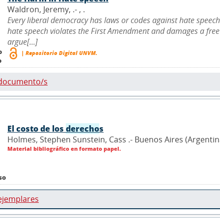
Waldron, Jeremy, .- ,
.
Every liberal democracy has laws or codes against hate speech?e
hate speech violates the First Amendment and damages a free s
argue[...]
o
| Repositorio Digital UNVM.
o
 documento/s
El costo de los
derecho
s
Holmes, Stephen Sunstein, Cass .- Buenos Aires (Argentina)
Material bibliográfico en formato papel.
so
ejemplares