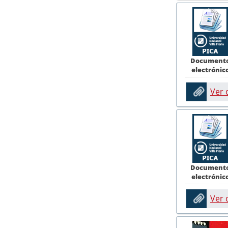
Document
electrónic
Ver
Document
electrónic
Ver