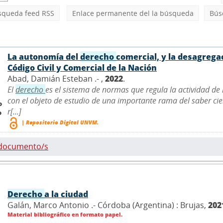
squeda feed RSS
Enlace permanente del la búsqueda
Bús
La autonomía del
derecho
comercial, y la desagregac
Código Civil y Comercial de la Nación
Abad, Damián Esteban .- ,
2022
.
El
derecho
es el sistema de normas que regula la actividad de 
con el objeto de estudio de una importante rama del saber cie
o
r[...]
o
| Repositorio Digital UNVM.
 documento/s
Derecho
a la ciudad
Galán, Marco Antonio .- Córdoba (Argentina) : Brujas,
202
Material bibliográfico en formato papel.