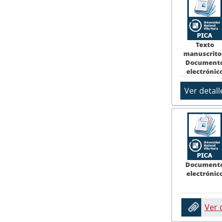
Texto
manuscrito
Document
electrónic
Document
electrónic
Ver