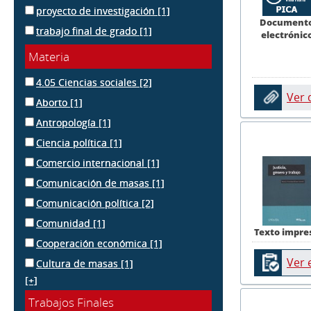
proyecto de investigación
[1]
Document
trabajo final de grado
[1]
electrónic
Materia
4.05 Ciencias sociales
[2]
Ver
Aborto
[1]
Antropología
[1]
Ciencia política
[1]
Comercio internacional
[1]
Comunicación de masas
[1]
Comunicación política
[2]
Comunidad
[1]
Texto impre
Cooperación económica
[1]
Ver 
Cultura de masas
[1]
[+]
Trabajos Finales