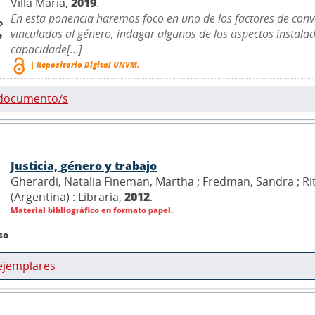
Villa María,
2019
.
En esta ponencia haremos foco en uno de los factores de conve
o
vinculadas al género, indagar algunos de los aspectos instala
o
capacidade[...]
| Repositorio Digital UNVM.
 documento/s
Justicia, género y trabajo
Gherardi, Natalia Fineman, Martha ; Fredman, Sandra ; Ritt
(Argentina) : Libraria,
2012
.
Material bibliográfico en formato papel.
so
ejemplares