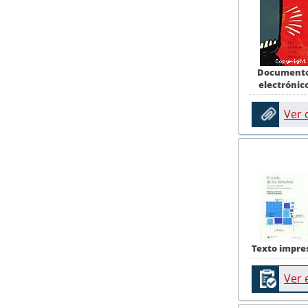
Document
electrónic
Ver
Texto impre
Ver 