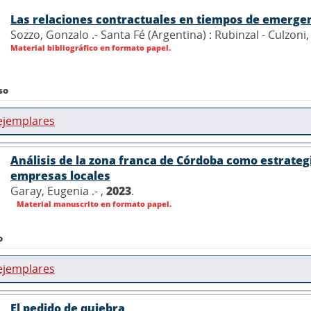
Las relaciones contractuales en tiempos de emerge
Sozzo, Gonzalo .- Santa Fé (Argentina) : Rubinzal - Culzoni
Material bibliográfico en formato papel.
so
ejemplares
Análisis de la zona franca de Córdoba como estrategi
empresas locales
Garay, Eugenia .- ,
2023
.
Material manuscrito en formato papel.
o
ejemplares
El pedido de quiebra