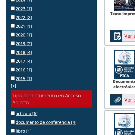
2023
[1]
Texto impre
2022
[2]
2021
[1]
2020
[1]
Ver 
2019
[2]
2018
[4]
2017
[4]
2016
[1]
2015
[1]
Document
[+]
electrónic
Tipo de documento en Acceso
Ver
Abierto
artículo
[6]
documento de conferencia
[4]
libro
[1]