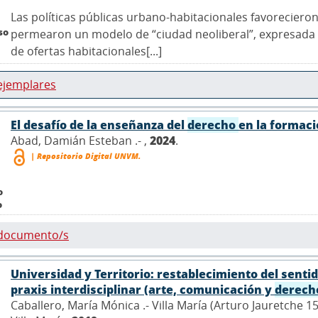
Las políticas públicas urbano-habitacionales favorecieron
so
permearon un modelo de “ciudad neoliberal”, expresada e
de ofertas habitacionales[...]
ejemplares
El desafío de la enseñanza del
derecho
en la formaci
Abad, Damián Esteban .- ,
2024
.
| Repositorio Digital UNVM.
o
o
 documento/s
Universidad y Territorio: restablecimiento del sentid
praxis interdisciplinar (arte, comunicación y
derech
Caballero, María Mónica .- Villa María (Arturo Jauretche 