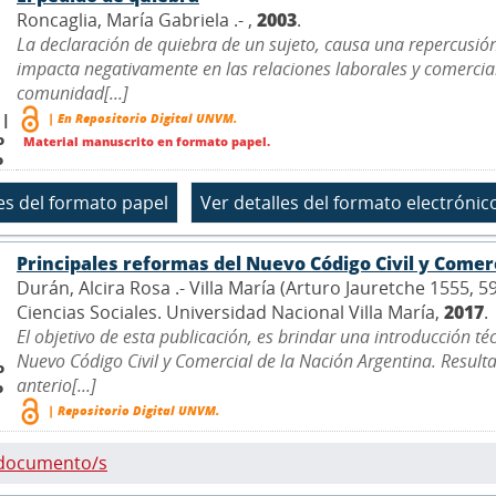
Roncaglia, María Gabriela .- ,
2003
.
La declaración de quiebra de un sujeto, causa una repercusión
impacta negativamente en las relaciones laborales y comercia
comunidad[...]
| En Repositorio Digital UNVM.
 |
o
Material manuscrito en formato papel.
o
Principales reformas del Nuevo Código Civil y Comer
Durán, Alcira Rosa .- Villa María (Arturo Jauretche 1555, 
Ciencias Sociales. Universidad Nacional Villa María,
2017
.
El objetivo de esta publicación, es brindar una introducción t
Nuevo Código Civil y Comercial de la Nación Argentina. Result
o
anterio[...]
o
| Repositorio Digital UNVM.
 documento/s