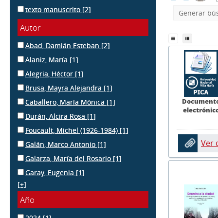
texto manuscrito
[2]
Generar bú
Autor
Abad, Damián Esteban
[2]
Alaniz, María
[1]
Alegria, Héctor
[1]
Brusa, Mayra Alejandra
[1]
Document
Caballero, María Mónica
[1]
electrónic
Durán, Alcira Rosa
[1]
Foucault, Michel (1926-1984)
[1]
Ver
Galán, Marco Antonio
[1]
Galarza, María del Rosario
[1]
Garay, Eugenia
[1]
[+]
Año
2024
[1]