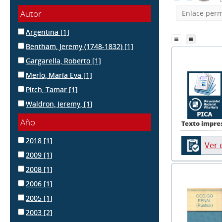
Autor
Enlace per
Argentina
[1]
Bentham, Jeremy (1748-1832)
[1]
Gargarella, Roberto
[1]
Merlo, María Eva
[1]
Pitch, Tamar
[1]
Waldron, Jeremy,
[1]
Año
Texto impre
2018
[1]
Ver 
2009
[1]
2008
[1]
2006
[1]
2005
[1]
2003
[2]