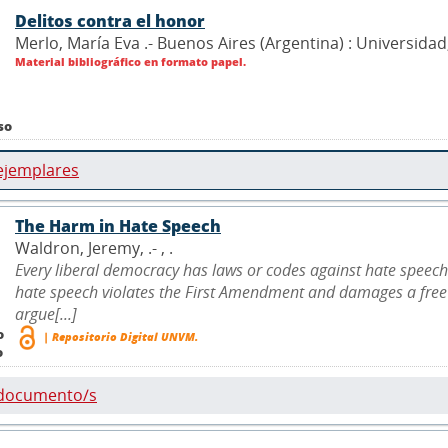
Delitos contra el honor
Merlo, María Eva .- Buenos Aires (Argentina) : Universidad
Material bibliográfico en formato papel.
so
ejemplares
The Harm in Hate Speech
Waldron, Jeremy, .- ,
.
Every liberal democracy has laws or codes against hate speech?e
hate speech violates the First Amendment and damages a free s
argue[...]
o
| Repositorio Digital UNVM.
o
 documento/s