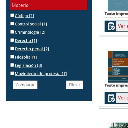
Materia
Texto impre
Código
[1]
Control social
[1]
Ver 
Criminología
[2]
Derecho
[1]
Derecho penal
[2]
Filosofía
[1]
Legislación
[3]
Movimiento de protesta
[1]
Texto impre
Ver 