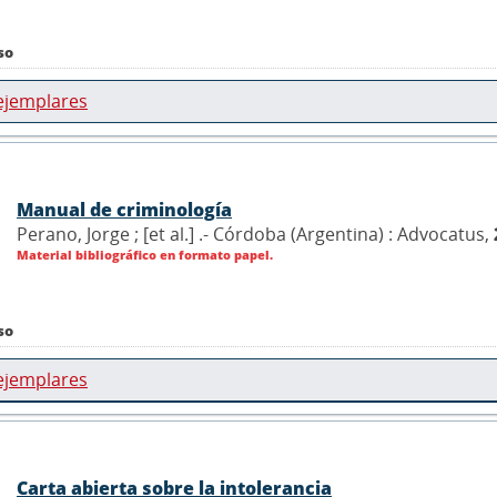
so
ejemplares
Manual de criminología
Perano, Jorge ; [et al.] .- Córdoba (Argentina) : Advocatus,
Material bibliográfico en formato papel.
so
ejemplares
Carta abierta sobre la intolerancia