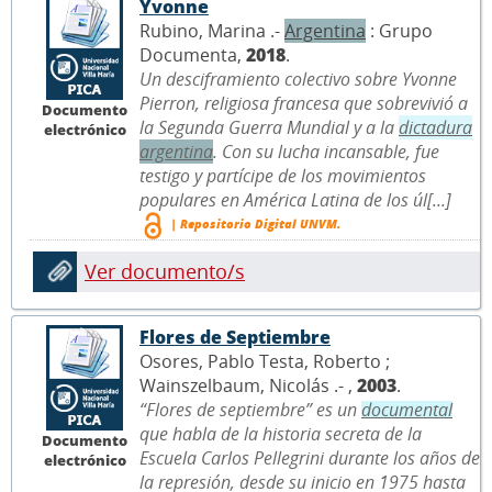
Yvonne
Rubino, Marina .-
Argentina
: Grupo
Documenta,
2018
.
Un desciframiento colectivo sobre Yvonne
Pierron, religiosa francesa que sobrevivió a
Documento
la Segunda Guerra Mundial y a la
dictadura
electrónico
argentina
. Con su lucha incansable, fue
testigo y partícipe de los movimientos
populares en América Latina de los úl[...]
| Repositorio Digital UNVM.
Ver documento/s
Flores de Septiembre
Osores, Pablo Testa, Roberto ;
Wainszelbaum, Nicolás .- ,
2003
.
“Flores de septiembre” es un
documental
que habla de la historia secreta de la
Documento
Escuela Carlos Pellegrini durante los años de
electrónico
la represión, desde su inicio en 1975 hasta