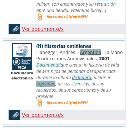
militar, son encontrados y su restitución
abre una herida. Valentina buce[...]
| Repositorio Digital UNVM.
Ver documento/s
(H) Historias cotidianas
Habegger, Andrés .-
Argentina
: La Mano
Producciones Audiovisuales,
2001
.
Documental
que cuenta la historia de vida
de seis hijos de personas desaparecidas
Documento
durante la última
dictadura
militar en
electrónico
Argentina
, de sus vivencias, de sus
recuerdos, de sus sensaciones y de su
presente.
| Repositorio Digital UNVM.
Ver documento/s