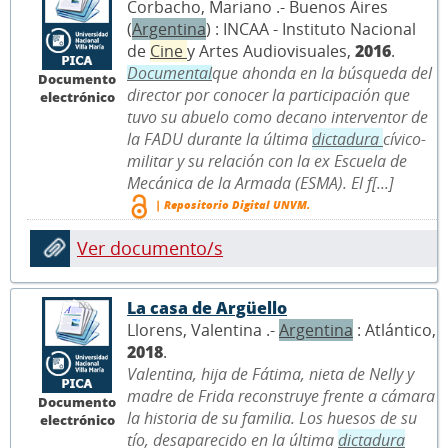
Corbacho, Mariano .- Buenos Aires
(
Argentina
) : INCAA - Instituto Nacional
de
Cine
y Artes Audiovisuales,
2016
.
Documental
que ahonda en la búsqueda del
Documento
director por conocer la participación que
electrónico
tuvo su abuelo como decano interventor de
la FADU durante la última
dictadura
cívico-
militar y su relación con la ex Escuela de
Mecánica de la Armada (ESMA). El f[...]
| Repositorio Digital UNVM.
Ver documento/s
La casa de Argüello
Llorens, Valentina .-
Argentina
: Atlántico,
2018
.
Valentina, hija de Fátima, nieta de Nelly y
madre de Frida reconstruye frente a cámara
Documento
la historia de su familia. Los huesos de su
electrónico
tío, desaparecido en la última
dictadura