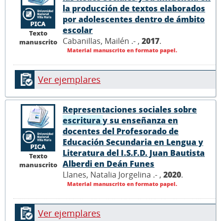
la producción de textos elaborados
por adolescentes dentro de ámbito
escolar
Texto
Cabanillas, Mailén .- ,
2017
.
manuscrito
Material manuscrito en formato papel.
Ver ejemplares
Representaciones sociales sobre
escritura
y su enseñanza en
docentes del Profesorado de
Educación Secundaria en Lengua y
Literatura del I.S.F.D. Juan Bautista
Texto
Alberdi en Deán Funes
manuscrito
Llanes, Natalia Jorgelina .- ,
2020
.
Material manuscrito en formato papel.
Ver ejemplares