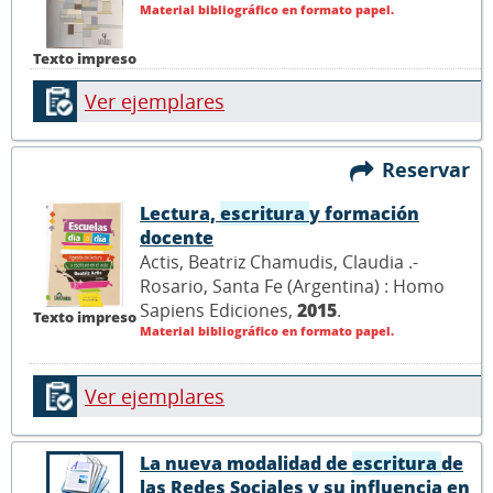
Material bibliográfico en formato papel.
Texto impreso
Ver ejemplares
Reservar
Lectura,
escritura
y formación
docente
Actis, Beatriz Chamudis, Claudia .-
Rosario, Santa Fe (Argentina) : Homo
Sapiens Ediciones,
2015
.
Texto impreso
Material bibliográfico en formato papel.
Ver ejemplares
La nueva modalidad de
escritura
de
las Redes Sociales y su influencia en