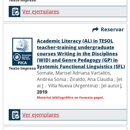
Texto impreso
Ver ejemplares
Reservar
Academic Literacy (AL) in TESOL
teacher-training undergraduate
courses Writing in the Disciplines
(WID) and Genre Pedagogy (GP) in
Systemic Functional Linguistics (SFL)
Texto impreso
Somale, Marisel Adriana Vartalitis,
Andrea Sonia ; Ziraldo, Ana Claudia ; [et
al.] .- Villa Nueva (Argentina) : [el autor],
2019
.
Material bibliográfico en formato papel.
Ver ejemplares