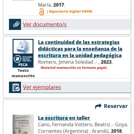
María,
2017
.
| Repositorio Digital UNVM.
Ver documento/s
La continuidad de las estrategias
didácticas para la enseñanza de la
escritura
en la unidad pedagógica
Romero, Jimena Soledad .- ,
2023
.
Material manuscrito en formato papel.
Texto
manuscrito
Ver ejemplares
Reservar
La
escritura
en taller
Cano, Fernanda Vottero, Beatriz .- Goya,
Corrientes (Argentina) : Arandú,
2018
.