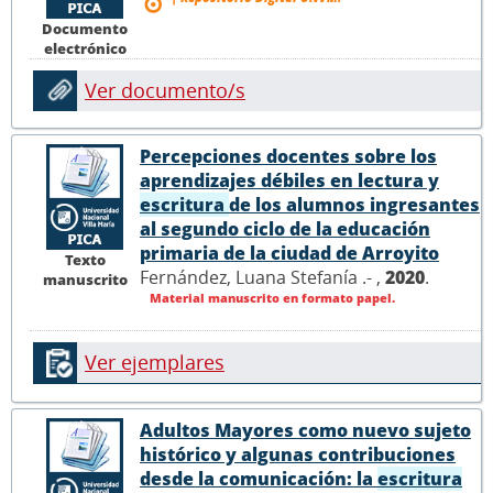
Documento
electrónico
Ver documento/s
Percepciones docentes sobre los
aprendizajes débiles en lectura y
escritura
de los alumnos ingresantes
al segundo ciclo de la educación
primaria de la ciudad de Arroyito
Texto
Fernández, Luana Stefanía .- ,
2020
.
manuscrito
Material manuscrito en formato papel.
Ver ejemplares
Adultos Mayores como nuevo sujeto
histórico y algunas contribuciones
desde la comunicación: la
escritura