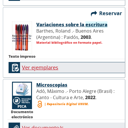
Reservar
Variaciones sobre la
escritura
Barthes, Roland .- Buenos Aires
(Argentina) : Paidós,
2003
.
Material bibliográfico en formato papel.
Texto impreso
Ver ejemplares
Microscopias
Adó, Máximo .- Porto Alegre (Brasil) :
Canto - Cultura e Arte,
2022
.
| Repositorio Digital UNVM.
Documento
electrónico
Ver documento/s