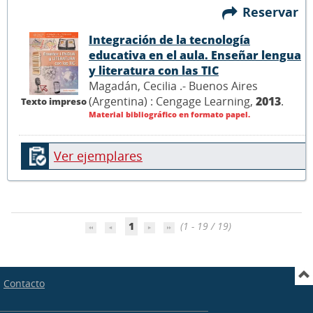
Reservar
Integración de la tecnología
educativa en el aula. Enseñar lengua
y literatura con las TIC
Magadán, Cecilia .- Buenos Aires
(Argentina) : Cengage Learning,
2013
.
Texto impreso
Material bibliográfico en formato papel.
Ver ejemplares
1
(1 - 19 / 19)
Contacto