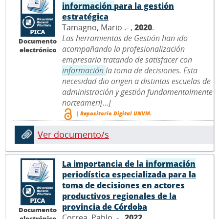
información
para la gestión
estratégica
Tamagno, Mario .- ,
2020
.
Las herramientas de Gestión han ido
Documento
acompañando la profesionalización
electrónico
empresaria tratando de satisfacer con
información
la toma de decisiones. Esta
necesidad dio origen a distintas escuelas de
administración y gestión fundamentalmente
norteameri[...]
| Repositorio Digital UNVM.
Ver documento/s
La importancia de la
información
periodística especializada para la
toma de decisiones en actores
productivos regionales de la
provincia de Córdoba
Documento
Correa, Pablo .- ,
2022
.
electrónico