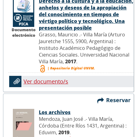
Derecho a la cultura y a la educación,
anhelos y deseos de la apropiación
del conocimiento en tiempos de
vértigo político y tecnológico. Una
presentación posible
Documento
Grasso, Mauricio .- Villa María (Arturo
electrónico
Jauretche 1555, 5900, Argentina) :
Instituto Académico Pedagógigo de
Ciencias Sociales. Universidad Nacional
Villa María,
2017
.
| Repositorio Digital UNVM.
Ver documento/s
Reservar
Los archivos
Mendoza, Juan José .- Villa María,
Córdoba (Entre Ríos 1431, Argentina) :
Eduvim,
2019
.