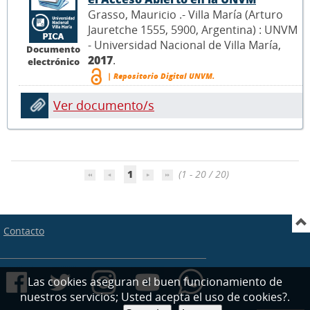
Grasso, Mauricio .- Villa María (Arturo
Jauretche 1555, 5900, Argentina) : UNVM
- Universidad Nacional de Villa María,
Documento
2017
.
electrónico
| Repositorio Digital UNVM.
Ver documento/s
1
(1 - 20 / 20)
Contacto
Las cookies aseguran el buen funcionamiento de
nuestros servicios; Usted acepta el uso de cookies?.