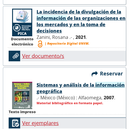
La incidencia de la divulgación de la
información
de las organizaciones en
los mercados y en la toma de
decisiones
Zanini, Rosana .- ,
2021
.
Documento
| Repositorio Digital UNVM.
electrónico
Ver documento/s
Reservar
Sistemas y análisis de la
información
geográfica
.- México (México) : Alfaomega,
2007
.
Material bibliográfico en formato papel.
Texto impreso
Ver ejemplares