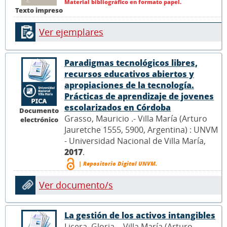
Material bibliográfico en formato papel.
Texto impreso
Ver ejemplares
Paradigmas tecnológicos libres,
recursos educativos abiertos y
apropiaciones de la tecnología.
Prácticas de aprendizaje de jovenes
escolarizados en Córdoba
Documento
Grasso, Mauricio .- Villa María (Arturo
electrónico
Jauretche 1555, 5900, Argentina) : UNVM
- Universidad Nacional de Villa María,
2017
.
| Repositorio Digital UNVM.
Ver documento/s
La gestión de los activos intangibles
Licera, Gloria .- Villa María (Arturo