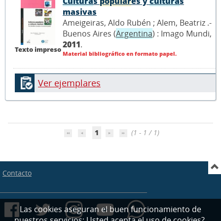
Cultura
s
popular
es y
cultura
s
masivas
Ameigeiras, Aldo Rubén ; Alem, Beatriz .-
Buenos Aires (
Argentina
) : Imago Mundi,
2011
.
Texto impreso
Material bibliográfico en formato papel.
Ver ejemplares
1
(1 - 1 / 1)
Contacto
Las cookies aseguran el buen funcionamiento de
nuestros servicios; Usted acepta el uso de cookies?.