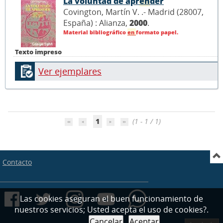
La voluntad de apr
en
der
Covington, Martín V. .- Madrid (28007,
España) : Alianza,
2000
.
Material bibliográfico
en
formato papel.
Texto impreso
Ver ejemplares
1
(1 - 1 / 1)
Contacto
Las cookies aseguran el buen funcionamiento de
nuestros servicios; Usted acepta el uso de cookies?.
Cancelar
Aceptar