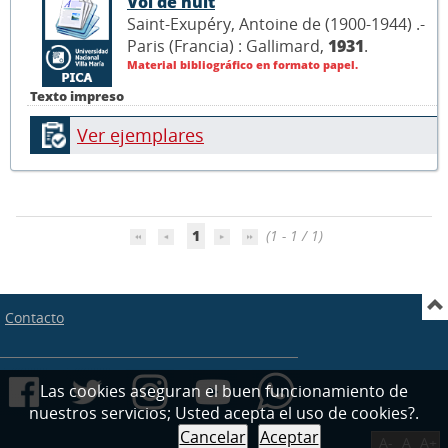
Vol de nuit
Saint-Exupéry, Antoine de (1900-1944) .-
Paris (Francia) : Gallimard,
1931
.
Material bibliográfico en formato papel.
Texto impreso
Ver ejemplares
1
(1 - 1 / 1)
Contacto
Las cookies aseguran el buen funcionamiento de
nuestros servicios; Usted acepta el uso de cookies?.
Cancelar
Aceptar
A-
A
A+