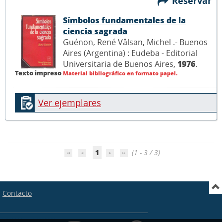
Reservar
Símbolos fundamentales de la
ciencia sagrada
Guénon, René Vâlsan, Michel .- Buenos
Aires (Argentina) : Eudeba - Editorial
Universitaria de Buenos Aires,
1976
.
Texto impreso
Material bibliográfico en formato papel.
Ver ejemplares
1
(1 - 3 / 3)
Contacto