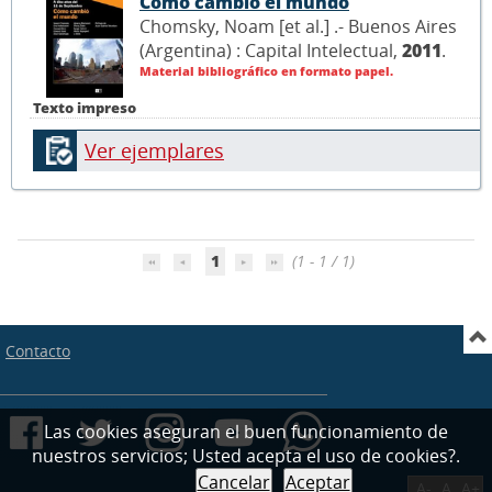
Cómo cambió el mundo
Chomsky, Noam [et al.] .- Buenos Aires
(Argentina) : Capital Intelectual,
2011
.
Material bibliográfico en formato papel.
Texto impreso
Ver ejemplares
1
(1 - 1 / 1)
Contacto
Las cookies aseguran el buen funcionamiento de
nuestros servicios; Usted acepta el uso de cookies?.
Cancelar
Aceptar
A-
A
A+