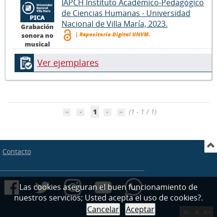
IAPCH Instituto Académico-Pedagógico
de Ciencias Humanas - Universidad
Nacional de Villa María, 2023.
Grabación
| Repositorio Digital UNVM.
sonora no
musical
Ver ejemplares
1
(1 - 1 / 1)
Contacto
Las cookies aseguran el buen funcionamiento de
nuestros servicios; Usted acepta el uso de cookies?.
Cancelar
Aceptar
A-
A
A+