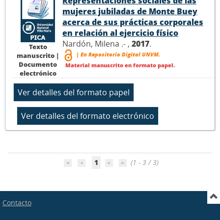
Representaciones sociales de las
mujeres jubiladas de Monte Buey
acerca de sus prácticas corporales
en relación al ejercicio físico
Nardón, Milena .- ,
2017
.
Texto
| En Repositorio Digital UNVM.
manuscrito |
Documento
Material manuscrito en formato papel.
electrónico
1
(1 - 3 / 3)
Contacto