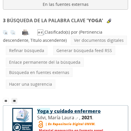
En las fuentes externas
3
BÚSQUEDA DE LA PALABRA CLAVE
'YOGA'
Clasificado(s) por
(Pertinencia
descendente, Título ascendente)
Ver documentos digitales
Refinar búsqueda
Generar búsqueda feed RSS
Enlace permanente del la búsqueda
Búsqueda en fuentes externas
Hacer una sugerencia
Yoga
y cuidado enfermero
Silvi, María Laura .- ,
2021
.
| En Repositorio Digital UNVM.
Material manuscrito en formato papel.