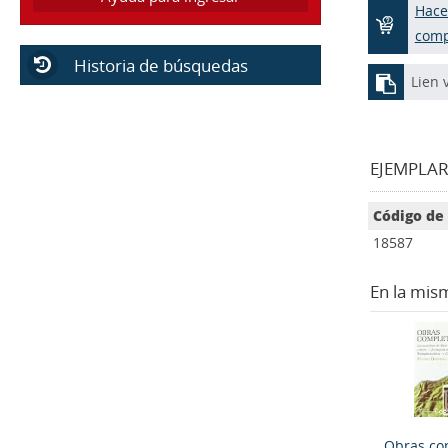
Hace
com
Historia de búsquedas
Lien 
EJEMPLARE
Código de
18587
En la mis
Obras co