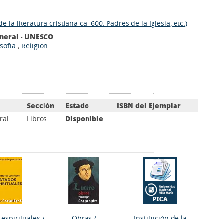
e la literatura cristiana ca. 600. Padres de la Iglesia, etc.)
eneral - UNESCO
osofía
;
Religión
Sección
Estado
ISBN del Ejemplar
ral
Libros
Disponible
 espirituales
/
Obras
/
Institución de la