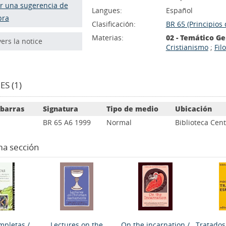
r una sugerencia de
Langues:
Español
pra
Clasificación:
BR 65 (Principios d
Materias:
02 - Temático G
vers la notice
Cristianismo
;
Fil
S (1)
 barras
Signatura
Tipo de medio
Ubicación
BR 65 A6 1999
Normal
Biblioteca Cent
ma sección
mpletas
/
Lectures on the
On the incarnation
/
Tratados