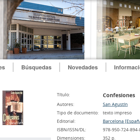
es
Búsquedas
Novedades
Informac
Título:
Confesiones
Autores:
San Agustín
Tipo de documento:
texto impreso
Editorial:
Barcelona [Españ
ISBN/ISSN/DL:
978-950-724-894-
Dimensiones:
352 p.