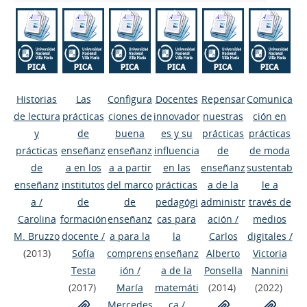
Historias
Las
Configura
Docentes
Repensar
Comunica
de lectura
prácticas
ciones de
innovador
nuestras
ción en
y
de
buena
es y su
prácticas
prácticas
prácticas
enseñanz
enseñanz
influencia
de
de moda
de
a en los
a a partir
en las
enseñanz
sustentab
enseñanz
institutos
del marco
prácticas
a de la
le a
a
/
de
de
pedagógi
administr
través de
Carolina
formación
enseñanz
cas para
ación
/
medios
M. Bruzzo
docente
/
a para la
la
Carlos
digitales
/
(2013)
Sofía
comprens
enseñanz
Alberto
Victoria
Testa
ión
/
a de la
Ponsella
Nannini
(2017)
María
matemáti
(2014)
(2022)
Mercedes
ca
/