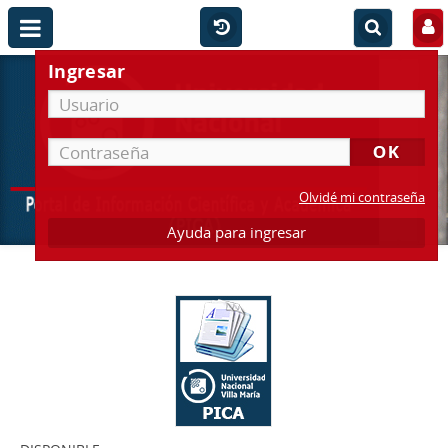
Ingresar
Olvidé mi contraseña
Ayuda para ingresar