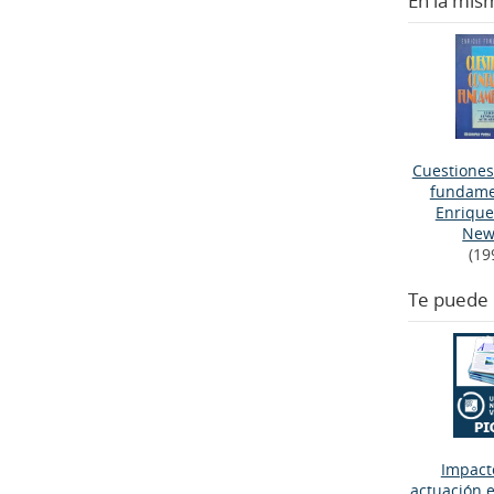
En la mis
Cuestiones
fundame
Enrique
New
(19
Te puede 
Impact
actuación e