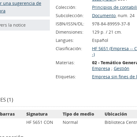
r una sugerencia de
Colección:
Principios de contabi
pra
Subcolección:
Documento
, num. 24
ISBN/ISSN/DL:
978-84-89959-37-8
vers la notice
Dimensiones:
129 p. / 21 cm.
Langues:
Español
Clasificación:
HF 5651 (Empresa -- C
-)
Materias:
02 - Temático Gener
Empresa
;
Gestión
Etiquetas:
Empresa sin fines de 
S (1)
 barras
Signatura
Tipo de medio
Ubicación
HF 5651 CON
Normal
Biblioteca Centr