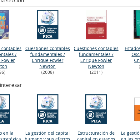
ma sección
 contables
Cuestiones contables
Cuestiones contables
Estado
ntales
/
fundamentales
/
fundamentales
/
Osc
 Fowler
Enrique Fowler
Enrique Fowler
Ch
ton
Newton
Newton
96)
(2008)
(2011)
interesar
o en la
La gestión del capital
Estructuración de
La gesti
stratégica,
humano y sus efectos
capital en estados
en las o