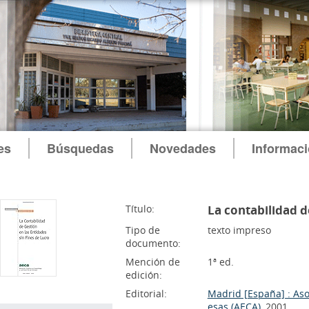
es
Búsquedas
Novedades
Informac
Título:
La contabilidad de
Tipo de
texto impreso
documento:
Mención de
1ª ed.
edición:
Editorial:
Madrid [España] : As
esas (AECA)
, 2001