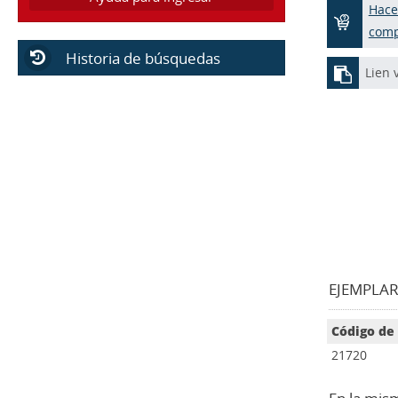
Hace
com
Historia de búsquedas
Lien 
EJEMPLARE
Código de
21720