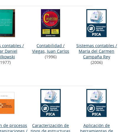
s contables
/
Contabilidad
/
Sistemas contables
/
ar Daniel
Viegas, Juan Carlos
María del Carmen
ilkowski
(1996)
Campaña Rey
(1977)
(2006)
ón de procesos
Caracterización de
Aplicación de
rganizaciones
/
tipos de estructuras
herramientas de