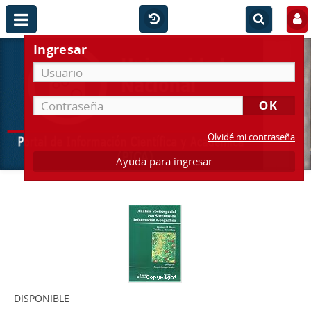
Ingresar
Olvidé mi contraseña
Ayuda para ingresar
DISPONIBLE