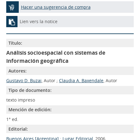
Hacer una sugerencia de compra
Lien vers la notice
Título:
Análisis socioespacial con sistemas de
información geográfica
Autores:
Gustavo D. Buzai
, Autor ;
Claudia A. Baxendale
, Autor
Tipo de documento:
texto impreso
Mención de edición:
1° ed.
Editorial:
Buenos Aires [Argentina] : Lugar Editorial
, 2006