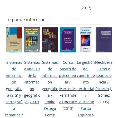
)
(2017)
Te puede interesar
Sistemas
Sistemas
Sistemas
Curso
La gestión
Neolibera
de
y análisis
de
básico de
del
lismo y
informaci
de la
informaci
psicometr
conocimie
seudocie
ón
informaci
ón
ía
/
nto
ncia
/
geográfic
ón
geográfic
Mercedes
territorial
Ricardo J.
a (SIG) y
geográfic
a
/
Fernánde
/
Gómez
cartografí
a
(2007)
Emilio
z Liporace
Laureano
(1995)
a
Ortega
(2013)
Zurita
temática
/
Pérez
Espinosa