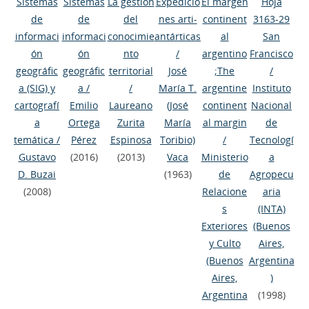
Sistemas
Sistemas
La gestión
Expedicio
El margen
Hoja
de
de
del
nes arti-
continent
3163-29
informaci
informaci
conocimie
antárticas
al
San
ón
ón
nto
/
argentino
Francisco
geográfic
geográfic
territorial
José
;The
/
a (SIG) y
a
/
/
María T.
argentine
Instituto
cartografí
Emilio
Laureano
(José
continent
Nacional
a
Ortega
Zurita
María
al margin
de
temática
/
Pérez
Espinosa
Toribio)
/
Tecnologí
Gustavo
(2016)
(2013)
Vaca
Ministerio
a
D. Buzai
(1963)
de
Agropecu
(2008)
Relacione
aria
s
(INTA)
Exteriores
(Buenos
y Culto
Aires,
(Buenos
Argentina
Aires,
)
Argentina
(1998)