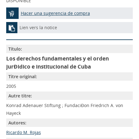
DISPONIBLE
Hacer una sugerencia de compra
Lien vers la notice
Título:
Los derechos fundamentales y el orden
jurÐidico e institucional de Cuba
Titre original:
2005
Autre titre:
Konrad Adenauer Stiftung ; FundaciÐon Friedrich A. von
Hayeck
Autores:
Ricardo M. Rojas