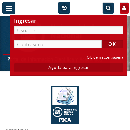
Ingresar
Olvidé mi contraseña
Ayuda para ingresar