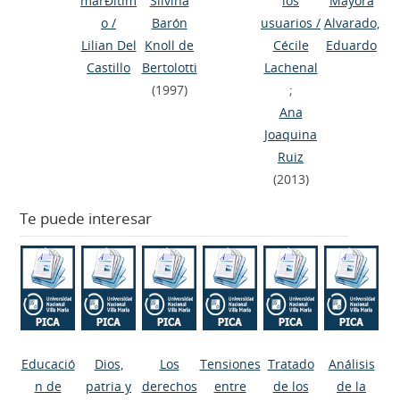
marÐitim
Silvina
los
Mayora
o
/
Barón
usuarios
/
Alvarado,
Lilian Del
Knoll de
Cécile
Eduardo
Castillo
Bertolotti
Lachenal
(1997)
;
Ana
Joaquina
Ruiz
(2013)
Te puede interesar
Educació
Dios,
Los
Tensiones
Tratado
Análisis
n de
patria y
derechos
entre
de los
de la