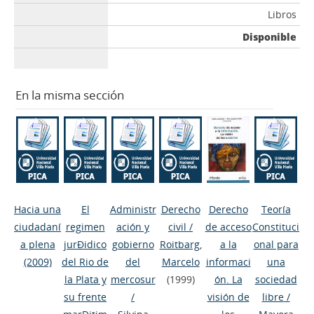
Libros
Disponible
En la misma sección
Hacia una
El
Administr
Derecho
Derecho
Teoría
ciudadaní
regimen
ación y
civil
/
de acceso
Constituci
a plena
jurÐidico
gobierno
Roitbarg,
a la
onal para
(2009)
del Rio de
del
Marcelo
informaci
una
la Plata y
mercosur
(1999)
ón. La
sociedad
su frente
/
visión de
libre
/