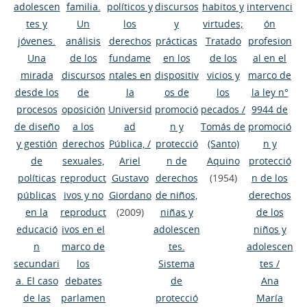
adolescen
familia.
políticos y
discursos
habitos y
intervenci
tes y
Un
los
y
virtudes;
ón
jóvenes.
análisis
derechos
prácticas
Tratado
profesion
Una
de los
fundame
en los
de los
al en el
mirada
discursos
ntales en
dispositiv
vicios y
marco de
desde los
de
la
os de
los
la ley n°
procesos
oposición
Universid
promoció
pecados
/
9944 de
de diseño
a los
ad
n y
Tomás de
promoció
y gestión
derechos
Pública,
/
protecció
(Santo)
n y
de
sexuales,
Ariel
n de
Aquino
protecció
políticas
reproduct
Gustavo
derechos
(1954)
n de los
públicas
ivos y no
Giordano
de niños,
derechos
en la
reproduct
(2009)
niñas y
de los
educació
ivos en el
adolescen
niños y
n
marco de
tes.
adolescen
secundari
los
Sistema
tes
/
a. El caso
debates
de
Ana
de las
parlamen
protecció
María