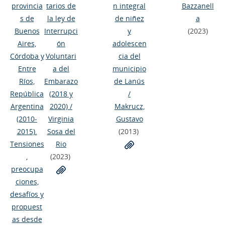
provincia
tarios de
n integral
Bazzanell
s de
la ley de
de niñez
a
Buenos
Interrupci
y
(2023)
Aires,
ón
adolescen
Córdoba y
Voluntari
cia del
Entre
a del
municipio
Ríos,
Embarazo
de Lanús
República
(2018 y
/
Argentina
2020)
/
Makrucz,
(2010-
Virginia
Gustavo
2015).
Sosa del
(2013)
Tensiones
Rio
,
(2023)
preocupa
ciones,
desafíos y
propuest
as desde