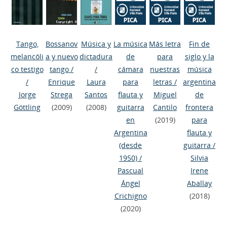
Tango,
Bossanov
Música y
La música
Más letra
Fin de
melancóli
a y nuevo
dictadura
de
para
siglo y la
co testigo
tango
/
/
cámara
nuestras
música
/
Enrique
Laura
para
letras
/
argentina
Jorge
Strega
Santos
flauta y
Miguel
de
Göttling
(2009)
(2008)
guitarra
Cantilo
frontera
en
(2019)
para
Argentina
flauta y
(desde
guitarra
/
1950)
/
Silvia
Pascual
Irene
Ángel
Aballay
Crichigno
(2018)
(2020)