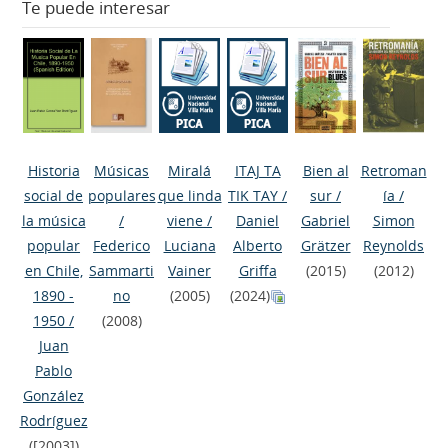
Te puede interesar
Historia
Músicas
Miralá
ITAJ TA
Bien al
Retroman
social de
populares
que linda
TIK TAY
/
sur
/
ía
/
la música
/
viene
/
Daniel
Gabriel
Simon
popular
Federico
Luciana
Alberto
Grätzer
Reynolds
en Chile,
Sammarti
Vainer
Griffa
(2015)
(2012)
1890 -
no
(2005)
(2024)
1950
/
(2008)
Juan
Pablo
González
Rodríguez
([2003])