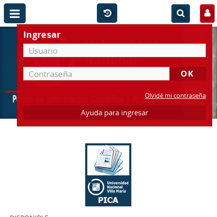
Ingresar
Olvidé mi contraseña
Ayuda para ingresar