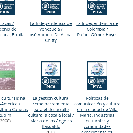
racas
/
La Independencia de
La Independencia de
conis de
Venezuela
/
Colombia
/
chea, Ermila
José Antonio De Armas
Rafael Gómez Hoyos
Chitty
s culturais na
La gestión cultural
Políticas de
o-América
/
como herramienta
comunicación y cultura
Albino Canelas
para el desarrollo
en la ciudad de Villa
Rubim
cultural a escala local
/
María. Industrias
(2008)
María de los Ángeles
culturales y
Basualdo
comunidades
(2019)
experimentales: