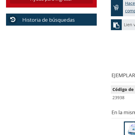
Hace
com
Historia de búsquedas
Lien 
EJEMPLARE
Código de
23938
En la mis