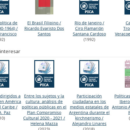
olítica de
El Brasil Filipino
/
Río de Janeiro
/
Ca
00-1964)
/
Ricardo Evaristo Dos
Ciro Flamarión
Tro
 Francisco
Santos
Santana Cardoso
Veracoe
92)
(1992)
interesar
dirigidos a
Entre los sujetos y la
Participación
Política
 en América
cultura: análisis de
ciudadana en los
Iber
l Caribe
/
políticas públicas en el
medios estatales de
Antonio 
A. Paz
Plan Compromiso
Argentina durante el
10)
Cultural 2020 - 2021
/
kirchnerismo
/
Helena Mazza
Alejandro Linares
(2023)
(2018)