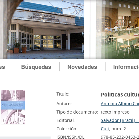
es
Búsquedas
Novedades
Informac
Título:
Políticas cultu
Autores:
Antonio Albino C
Tipo de documento:
texto impreso
Editorial:
Salvador [Brazil] 
Colección:
Cult
, num. 2
ISBN/ISSN/DL:
978-85-232-0453-