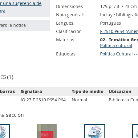
r una sugerencia de
Dimensiones:
179 p. / il. / 23 cm.
pra
Nota general:
Incluye bibliograf
Langues:
Portugués
vers la notice
Clasificación:
F 2510.P654 (Améri
Materias:
02 - Temático Ge
Política cultural
Etiquetas:
Política Cultural --
S (1)
 barras
Signatura
Tipo de medio
Ubicación
IO 27 F 2510.P654 P64
Normal
Biblioteca Cen
ma sección