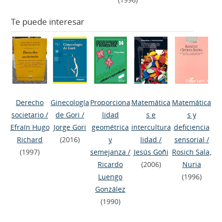
Te puede interesar
Derecho
Ginecología
Proporciona
Matemática
Matemática
societario
/
de Gori
/
lidad
s e
s y
Efraín Hugo
Jorge Gori
geométrica
intercultura
deficiencia
Richard
(2016)
y
lidad
/
sensorial
/
(1997)
semejanza
/
Jesús Goñi
Rosich Sala,
Ricardo
(2006)
Nuria
Luengo
(1996)
González
(1990)