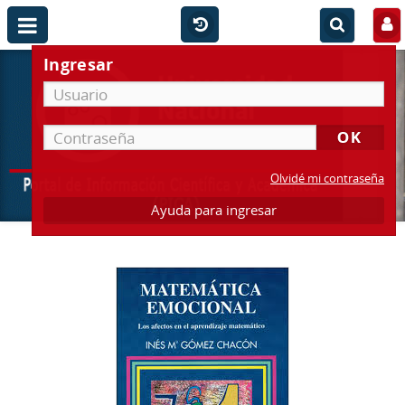
Ingresar
Olvidé mi contraseña
Ayuda para ingresar