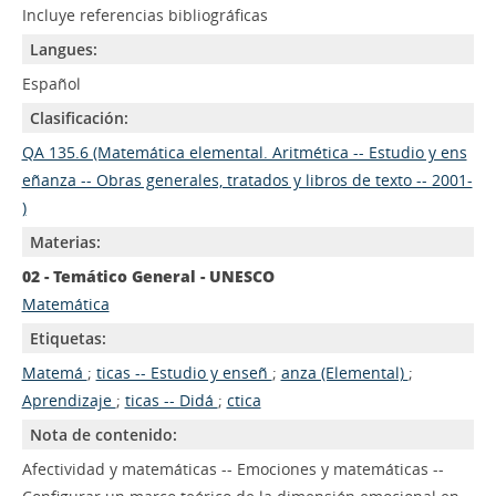
Incluye referencias bibliográficas
Langues:
Español
Clasificación:
QA 135.6 (Matemática elemental. Aritmética -- Estudio y ens
eñanza -- Obras generales, tratados y libros de texto -- 2001-
)
Materias:
02 - Temático General - UNESCO
Matemática
Etiquetas:
Matemá
;
ticas -- Estudio y enseñ
;
anza (Elemental)
;
Aprendizaje
;
ticas -- Didá
;
ctica
Nota de contenido:
Afectividad y matemáticas -- Emociones y matemáticas --