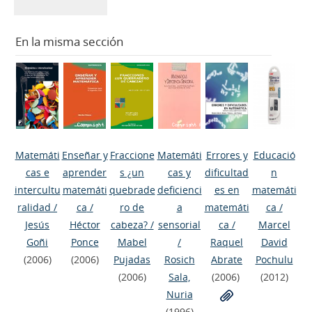
En la misma sección
Matemáti
Enseñar y
Fraccione
Matemáti
Errores y
Educació
cas e
aprender
s ¿un
cas y
dificultad
n
intercultu
matemáti
quebrade
deficienci
es en
matemáti
ralidad
/
ca
/
ro de
a
matemáti
ca
/
Jesús
Héctor
cabeza?
/
sensorial
ca
/
Marcel
Goñi
Ponce
Mabel
/
Raquel
David
(2006)
(2006)
Pujadas
Rosich
Abrate
Pochulu
(2006)
Sala,
(2006)
(2012)
Nuria
(1996)