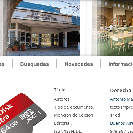
es
Búsquedas
Novedades
Informac
Título:
Derecho 
Autores:
Antonio Ma
Tipo de documento:
texto impr
Mención de edición:
1ª ed.
Editorial:
Buenos Aire
ISBN/ISSN/DL:
978-987-59