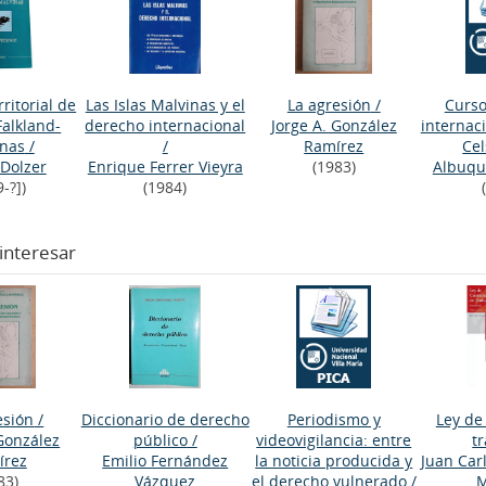
rritorial de
Las Islas Malvinas y el
La agresión
/
Curso
 Falkland-
derecho internacional
Jorge A. González
internac
inas
/
/
Ramírez
Cel
 Dolzer
Enrique Ferrer Vieyra
(1983)
Albuqu
9-?])
(1984)
interesar
esión
/
Diccionario de derecho
Periodismo y
Ley de
 González
público
/
videovigilancia: entre
t
írez
Emilio Fernández
la noticia producida y
Juan Car
83)
Vázquez
el derecho vulnerado
/
M