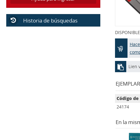
Historia de búsquedas
DISPONIBLE
Hace
com
Lien 
EJEMPLARE
Código de
24174
En la mis