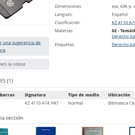
Dimensiones:
xxx, 696 p. 
Langues:
Español
Clasificación:
KZ 4110.A74
Materias:
02 - Temát
Derecho pú
r una sugerencia de
Etiquetas:
Derecho púb
pra
vers la notice
S (1)
 barras
Signatura
Tipo de medio
Ubicación
KZ 4110.A74 H47
Normal
Biblioteca Ce
ma sección