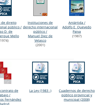
 de direito
Instituciones de
Antártida
/
ional público
/
derecho internacional
Adolfo E. Quevedo
so D. de
público
/
Paiva
erque Mello
Manuel Diez de
(1987)
(1974)
Velasco
(2001)
 contrato de
La Ley
(1983 -)
Cuadernos de derecho
rabajo
/
público provincial y
los Fernández
municipal
(2008)
adrid