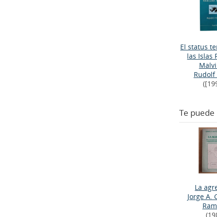
El status te
las Islas
Malv
Rudolf
([19
Te puede 
La agr
Jorge A.
Ram
(19