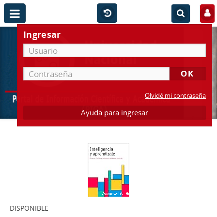
Ingresar
Olvidé mi contraseña
Ayuda para ingresar
DISPONIBLE