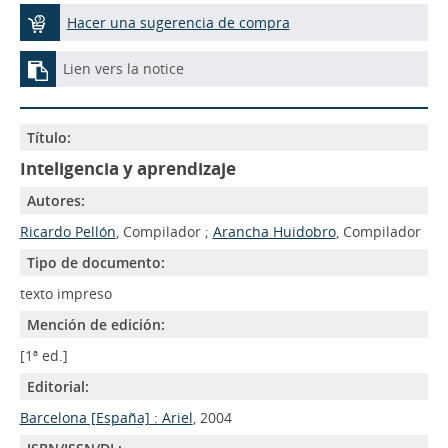
Hacer una sugerencia de compra
Lien vers la notice
Título:
Inteligencia y aprendizaje
Autores:
Ricardo Pellón
, Compilador ;
Arancha Huidobro
, Compilador
Tipo de documento:
texto impreso
Mención de edición:
[1ª ed.]
Editorial:
Barcelona [España] : Ariel
, 2004