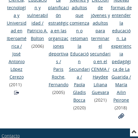
tecnologí
n y
planificaci
adultos
de
formas de
a y
vulnerabil
ón
que
jóvenes y
entender
Universid
idad
/
estratégic
comienza
adultos
la
ad en
Patricio A.
a en las
n o
para
educació
Iberoamé
Bolton
organizac
retoman
terminar
n. La
rica
/
(2006)
iones
la
el
experienc
José
deportiva
Educació
secundari
ia
Antonio
s
/
n
o en el
pedagógi
López
Paris
Secundari
CENMA
/
ca de La
Cerezo
Roche,
a
/
Haydee
Guarida
/
(2011)
Fernando
Paola
Liliana
María
(2005)
Gladis
Guevara
Ailin
Bocca
(2021)
Peirone
(2020)
(2018)
Contacto