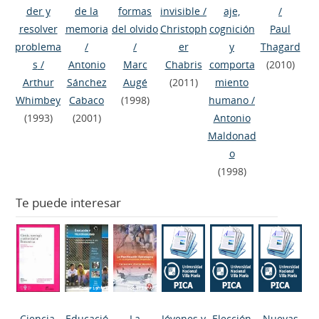
der y
de la
formas
invisible
/
aje,
/
resolver
memoria
del olvido
Christoph
cognición
Paul
problema
/
/
er
y
Thagard
s
/
Antonio
Marc
Chabris
comporta
(2010)
Arthur
Sánchez
Augé
(2011)
miento
Whimbey
Cabaco
(1998)
humano
/
(1993)
(2001)
Antonio
Maldonad
o
(1998)
Te puede interesar
Ciencia,
Educació
La
Jóvenes y
Elección
Nuevas