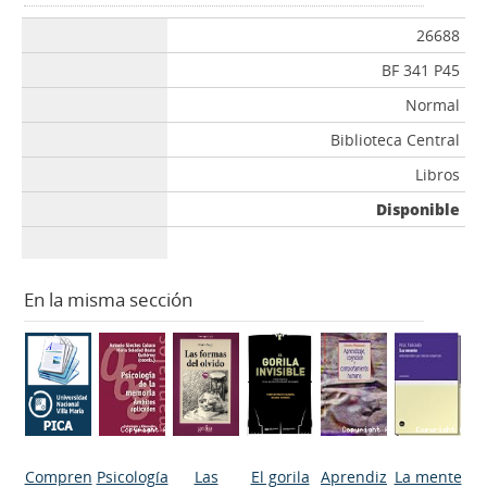
26688
BF 341 P45
Normal
Biblioteca Central
Libros
Disponible
En la misma sección
Compren
Psicología
Las
El gorila
Aprendiz
La mente