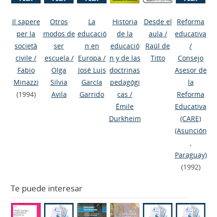
Il sapere
Otros
La
Historia
Desde el
Reforma
per la
modos de
educació
de la
aula
/
educativa
società
ser
n en
educació
Raúl de
/
civile
/
escuela
/
Europa
/
n y de las
Titto
Consejo
Fabio
Olga
José Luis
doctrinas
Asesor de
Minazzi
Silvia
García
pedagógi
la
(1994)
Avila
Garrido
cas
/
Reforma
Émile
Educativa
Durkheim
(CARE)
(Asunción
,
Paraguay)
(1992)
Te puede interesar