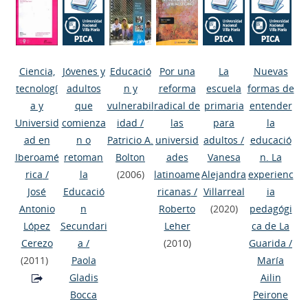
Ciencia,
Jóvenes y
Educació
Por una
La
Nuevas
tecnologí
adultos
n y
reforma
escuela
formas de
a y
que
vulnerabil
radical de
primaria
entender
Universid
comienza
idad
/
las
para
la
ad en
n o
Patricio A.
universid
adultos
/
educació
Iberoamé
retoman
Bolton
ades
Vanesa
n. La
rica
/
la
(2006)
latinoame
Alejandra
experienc
José
Educació
ricanas
/
Villarreal
ia
Antonio
n
Roberto
(2020)
pedagógi
López
Secundari
Leher
ca de La
Cerezo
a
/
(2010)
Guarida
/
(2011)
Paola
María
Gladis
Ailin
Bocca
Peirone