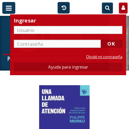
Ingresar
Olvidé mi contraseña
Ayuda para ingresar