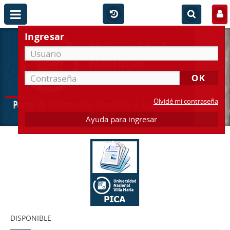
Ingresar
Olvidé mi contraseña
Ayuda para ingresar
DISPONIBLE