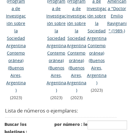
(Program
(Program
(Program
a de
American
a de
a de
a de
Investigac
a "Doctor
Investigac
Investigac
Investigac
ión sobre
Emilio
ión sobre
ión sobre
ión sobre
la
Ravignani
la
la
la
Sociedad
"
(1989-)
Sociedad
Sociedad
Sociedad
Argentina
Argentina
Argentina
Argentina
Contemp
Contemp
Contemp
Contemp
oránea)
oránea)
oránea)
oránea)
(Buenos
(Buenos
(Buenos
(Buenos
Aires,
Aires,
Aires,
Aires,
Argentina
Argentina
Argentina
Argentina
)
)
)
)
(2023)
(2023)
(2023)
(2023)
Lista de números o ejemplares:
Buscar los
por número : le
boletines :