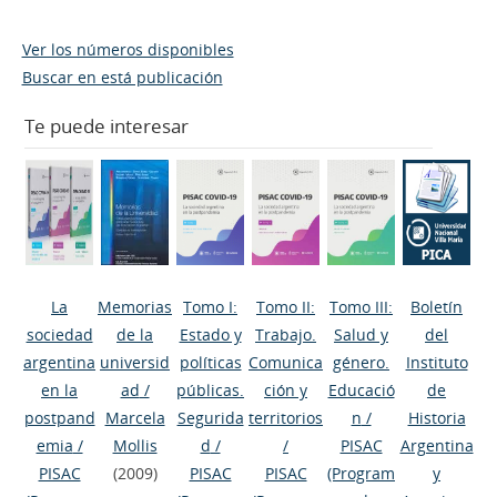
Ver los números disponibles
Buscar en está publicación
Te puede interesar
La
Memorias
Tomo I:
Tomo II:
Tomo III:
Boletín
sociedad
de la
Estado y
Trabajo.
Salud y
del
argentina
universid
políticas
Comunica
género.
Instituto
en la
ad
/
públicas.
ción y
Educació
de
postpand
Marcela
Segurida
territorios
n
/
Historia
emia
/
Mollis
d
/
/
PISAC
Argentina
PISAC
(2009)
PISAC
PISAC
(Program
y