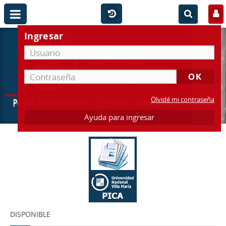
Ingresar
Olvidé mi contraseña
Ayuda para ingresar
DISPONIBLE