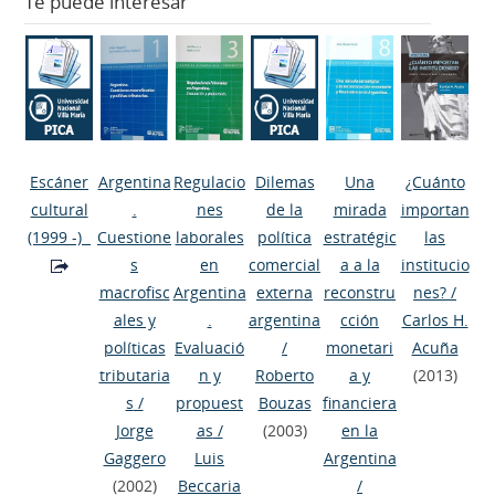
Te puede interesar
Escáner
Argentina
Regulacio
Dilemas
Una
¿Cuánto
cultural
.
nes
de la
mirada
importan
(1999 -)
Cuestione
laborales
política
estratégic
las
s
en
comercial
a a la
institucio
macrofisc
Argentina
externa
reconstru
nes?
/
ales y
.
argentina
cción
Carlos H.
políticas
Evaluació
/
monetari
Acuña
tributaria
n y
Roberto
a y
(2013)
s
/
propuest
Bouzas
financiera
Jorge
as
/
(2003)
en la
Gaggero
Luis
Argentina
(2002)
Beccaria
/