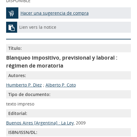
DISPONIBLE
Hacer una sugerencia de compra
Lien vers la notice
Título:
Blanqueo impositivo, previsional y laboral :
régimen de moratoria
Autores:
Humberto P. Diez
;
Alberto P. Coto
Tipo de documento:
texto impreso
Editorial:
Buenos Aires [Argentina] : La Ley
, 2009
ISBN/ISSN/DL: