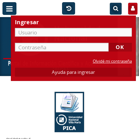
Ingresar
Olvidé mi contraseña
Ayuda para ingresar