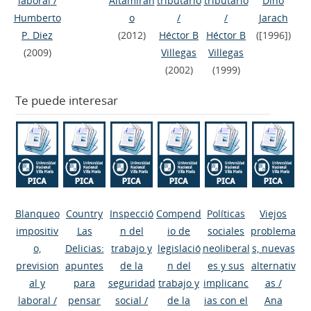
laboral
/
Altamiran
tributario
tributario
Dino
Humberto
o
/
/
Jarach
P. Diez
(2012)
Héctor B
Héctor B
([1996])
(2009)
Villegas
Villegas
(2002)
(1999)
Te puede interesar
Blanqueo
Country
Inspecció
Compend
Políticas
Viejos
impositiv
Las
n del
io de
sociales
problema
o,
Delicias:
trabajo y
legislació
neoliberal
s, nuevas
prevision
apuntes
de la
n del
es y sus
alternativ
al y
para
seguridad
trabajo y
implicanc
as
/
laboral
/
pensar
social
/
de la
ias con el
Ana