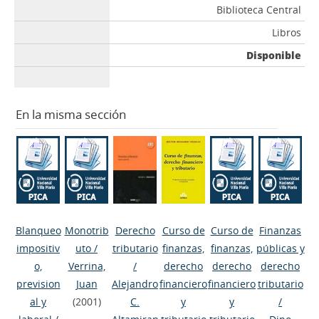
Biblioteca Central
Libros
Disponible
En la misma sección
Blanqueo
Monotrib
Derecho
Curso de
Curso de
Finanzas
impositiv
uto
/
tributario
finanzas,
finanzas,
públicas y
o,
Verrina,
/
derecho
derecho
derecho
prevision
Juan
Alejandro
financiero
financiero
tributario
al y
(2001)
C.
y
y
/