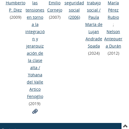
Humberto
las
Emilio
seguridad
trabajo
María
P. Diez
tensiones
Cornejo
social
social
/
Pérez
(2009)
en torno
(2007)
(2006)
Paula
Rubio
a la
María de
;
integració
Lujan
Nelson
n y
Andrade
Antequer
jerarquiz
Spada
a Durán
ación de
(2024)
(2012)
la clase
alta
/
Yohana
del Valle
Artico
Fenoglio
(2019)