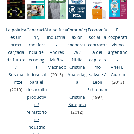
La política
Generació
La política
Comun(ic)
Economía
El
es un
n y
industrial
axión
social: la
cooperati
arma
transfere
/
cooperati
contracar
vismo
cargada
ncia de
Andrés
va
/
a del
argentino
de futuro
tecnologí
Muñoz
Nidia
capitalis
/
/
a
Machado
Cristina
mo
Ariel E.
Susana
industrial
(2013)
Abatedag
salvaje
/
Guarco
Hintze
para el
a
León
(2013)
(2010)
desarrollo
;
Schujman
productiv
Cristina
(1997)
o
/
Siragusa
Ministerio
(2012)
de
Industria