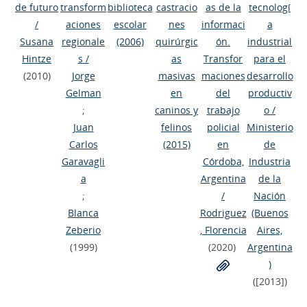
de futuro
transform
biblioteca
castracio
as de la
tecnologí
/
aciones
escolar
nes
informaci
a
Susana
regionale
(2006)
quirúrgic
ón.
industrial
Hintze
s
/
as
Transfor
para el
(2010)
Jorge
masivas
maciones
desarrollo
Gelman
en
del
productiv
;
caninos y
trabajo
o
/
Juan
felinos
policial
Ministerio
Carlos
(2015)
en
de
Garavagli
Córdoba,
Industria
a
Argentina
de la
;
/
Nación
Blanca
Rodriguez
(Buenos
Zeberio
, Florencia
Aires,
(1999)
(2020)
Argentina
)
([2013])