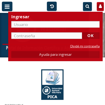
Ingresar
Olvidé mi contraseña
Ayuda para ingresar