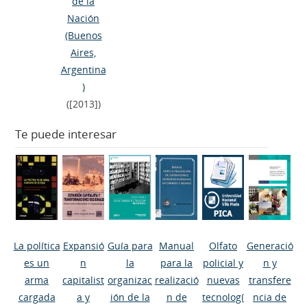
de la
Nación
(Buenos
Aires,
Argentina
)
([2013])
Te puede interesar
La política
Expansió
Guía para
Manual
Olfato
Generació
es un
n
la
para la
policial y
n y
arma
capitalist
organizac
realizació
nuevas
transfere
cargada
a y
ión de la
n de
tecnologí
ncia de