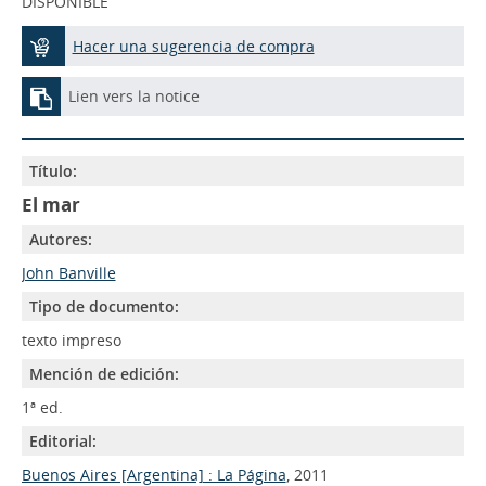
DISPONIBLE
Hacer una sugerencia de compra
Lien vers la notice
Título:
El mar
Autores:
John Banville
Tipo de documento:
texto impreso
Mención de edición:
1ª ed.
Editorial:
Buenos Aires [Argentina] : La Página
, 2011