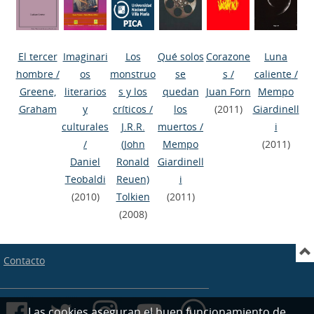
El tercer
Imaginari
Los
Qué solos
Corazone
Luna
hombre
/
os
monstruo
se
s
/
caliente
/
Greene,
literarios
s y los
quedan
Juan Forn
Mempo
Graham
y
críticos
/
los
(2011)
Giardinell
culturales
J.R.R.
muertos
/
i
/
(John
Mempo
(2011)
Daniel
Ronald
Giardinell
Teobaldi
Reuen)
i
(2010)
Tolkien
(2011)
(2008)
Contacto
Las cookies aseguran el buen funcionamiento de