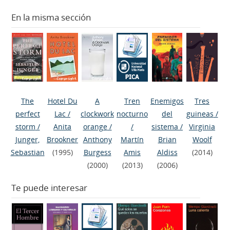
En la misma sección
The
Hotel Du
A
Tren
Enemigos
Tres
perfect
Lac
/
clockwork
nocturno
del
guineas
/
storm
/
Anita
orange
/
/
sistema
/
Virginia
Junger,
Brookner
Anthony
Martín
Brian
Woolf
Sebastian
(1995)
Burgess
Amis
Aldiss
(2014)
(2000)
(2013)
(2006)
Te puede interesar