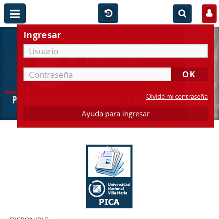
Ingresar
Olvidé mi contraseña
Ayuda para ingresar