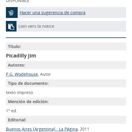
DISPONIBLE
Hacer una sugerencia de compra
Lien vers la notice
Título:
Picadilly Jim
Autores:
P.G. Wodehouse
, Autor
Tipo de documento:
texto impreso
Mención de edición:
1° ed.
Editorial:
Buenos Aires [Argentina] : La Página
, 2011