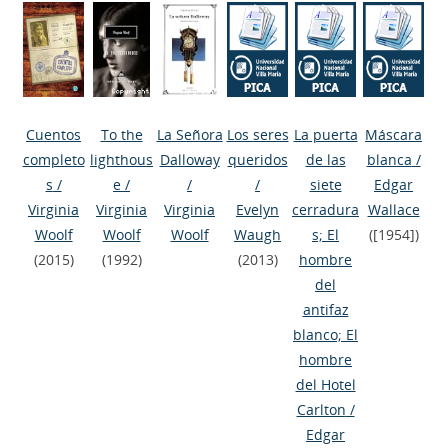
Cuentos
To the
La Señora
Los seres
La puerta
Máscara
completo
lighthous
Dalloway
queridos
de las
blanca
/
s
/
e
/
/
/
siete
Edgar
Virginia
Virginia
Virginia
Evelyn
cerradura
Wallace
Woolf
Woolf
Woolf
Waugh
s; El
([1954])
(2015)
(1992)
(2013)
hombre
del
antifaz
blanco; El
hombre
del Hotel
Carlton
/
Edgar