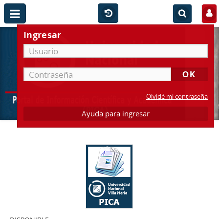
Ingresar
Olvidé mi contraseña
Ayuda para ingresar