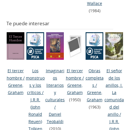
Wallace
(1984)
Te puede interesar
El tercer
Los
Imaginari
El tercer
Obras
El señor
hombre
/
monstruo
os
hombre
/
completa
de los
Greene,
s y los
literarios
Greene,
s
/
anillos, I.
Graham
críticos
/
y
Graham
Greene,
La
J.R.R.
culturales
(1950)
Graham
comunida
(John
/
(1963)
d del
Ronald
Daniel
anillo
/
Reuen)
Teobaldi
J.R.R.
Tolkien
(2010)
(John