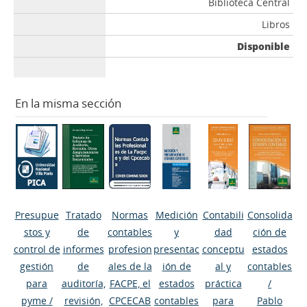
Biblioteca Central
Libros
Disponible
En la misma sección
Presupue
Tratado
Normas
Medición
Contabili
Consolida
stos y
de
contables
y
dad
ción de
control de
informes
profesion
presentac
conceptu
estados
gestión
de
ales de la
ión de
al y
contables
para
auditoría,
FACPE, el
estados
práctica
/
pyme
/
revisión,
CPCECAB
contables
para
Pablo