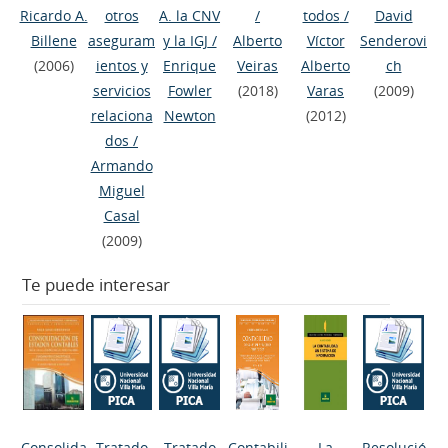
Ricardo A.
otros
A. la CNV
/
todos
/
David
Billene
aseguram
y la IGJ
/
Alberto
Víctor
Senderovi
(2006)
ientos y
Enrique
Veiras
Alberto
ch
servicios
Fowler
(2018)
Varas
(2009)
relaciona
Newton
(2012)
dos
/
Armando
Miguel
Casal
(2009)
Te puede interesar
Consolida
Tratado
Tratado
Contabili
La
Resolució