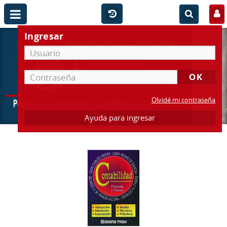
Ingresar
Olvidé mi contraseña
Ayuda para ingresar