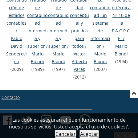
ción de
de
de
dad
contabilid
n técnica
estados
contabilid
contabilid
conceptu
ad, un
Nº 10 de
contables
ad
ad
al y
sistema
la
/
intermedi
intermedi
práctica
de
F.A.C.P.C.
Pablo
a y
a y
para
informaci
E.
/
David
superior
/
superior
/
todos
/
ón
/
Mario
Senderovi
Mario
Mario
Víctor
Mario
Biondi
ch
Biondi
Biondi
Alberto
Biondi
(1994)
(2009)
(1989)
(1997)
Varas
(2007)
(2012)
Contacto
Las cookies aseguran el buen funcionamiento de
nuestros servicios; Usted acepta el uso de cookies?.
Cancelar
Aceptar
A-
A
A+