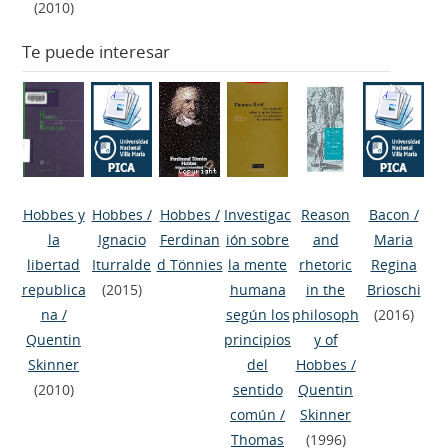
(2010)
Te puede interesar
Hobbes y
Hobbes
/
Hobbes
/
Investigac
Reason
Bacon
/
la
Ignacio
Ferdinan
ión sobre
and
Maria
libertad
Iturralde
d Tönnies
la mente
rhetoric
Regina
republica
(2015)
humana
in the
Brioschi
na
/
según los
philosoph
(2016)
Quentin
principios
y of
Skinner
del
Hobbes
/
(2010)
sentido
Quentin
común
/
Skinner
Thomas
(1996)