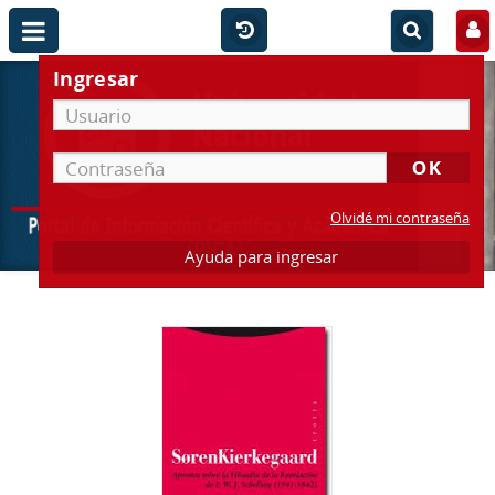
Ingresar
Olvidé mi contraseña
Ayuda para ingresar