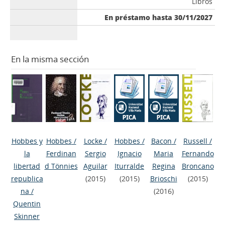
Libros
En préstamo hasta 30/11/2027
En la misma sección
Hobbes y
Hobbes
/
Locke
/
Hobbes
/
Bacon
/
Russell
/
la
Ferdinan
Sergio
Ignacio
Maria
Fernando
libertad
d Tönnies
Aguilar
Iturralde
Regina
Broncano
republica
(2015)
(2015)
Brioschi
(2015)
na
/
(2016)
Quentin
Skinner