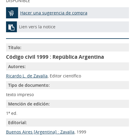
DISPONIBLE
Hacer una sugerencia de compra
Lien vers la notice
Título:
Código civil 1999 : República Argentina
Autores:
Ricardo L. de Zavalía
, Editor científico
Tipo de documento:
texto impreso
Mención de edición:
1ª ed.
Editorial:
Buenos Aires [Argentina] : Zavalía
, 1999