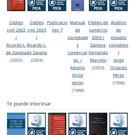
Código
Código
Publicacio
Manual
Código de
Análisis
civil 2002
civil 2003
nes 7
de
comercio
de
/
/
sociedade
2003
/
estados
Ricardo L.
Ricardo L.
s
Zamora,
contables
de Zavalía
de Zavalía
comercial
Fernando
/
(2002)
(2003)
es.
/
Marcelo
Jorge
Alberto
(2003)
Orlando
Víctor
Pérez
Verón
(1998)
(1998)
Te puede interesar