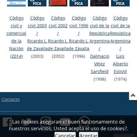
Código
Código
Código
Código
Código
Código
civil y
civil 2003
civil 2002
civil 1996
civil de la
civil de la
comercial
/
/
/
República
República
de la
Ricardo L.
Ricardo L.
Ricardo L.
Argentina
Argentina
Nación
de Zavalía
de Zavalía
de Zavalía
/
/
(2014)
(2003)
(2002)
(1996)
Dalmacio
Luis
Vélez
Alberto
Sarsfield
Estivill
(1998)
(1974)
Contacto
Las cookies aseguran el buen funcionamiento de
nuestros servicios; Usted acepta el uso de cookies?.
Cancelar
Aceptar