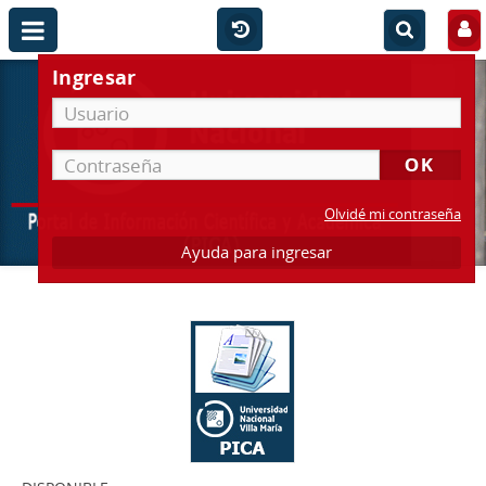
Ingresar
Olvidé mi contraseña
Ayuda para ingresar