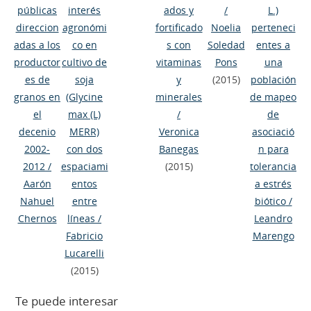
públicas
interés
ados y
/
L.)
direccion
agronómi
fortificado
Noelia
perteneci
adas a los
co en
s con
Soledad
entes a
productor
cultivo de
vitaminas
Pons
una
es de
soja
y
(2015)
población
granos en
(Glycine
minerales
de mapeo
el
max (L)
/
de
decenio
MERR)
Veronica
asociació
2002-
con dos
Banegas
n para
2012
/
espaciami
(2015)
tolerancia
Aarón
entos
a estrés
Nahuel
entre
biótico
/
Chernos
líneas
/
Leandro
Fabricio
Marengo
Lucarelli
(2015)
Te puede interesar