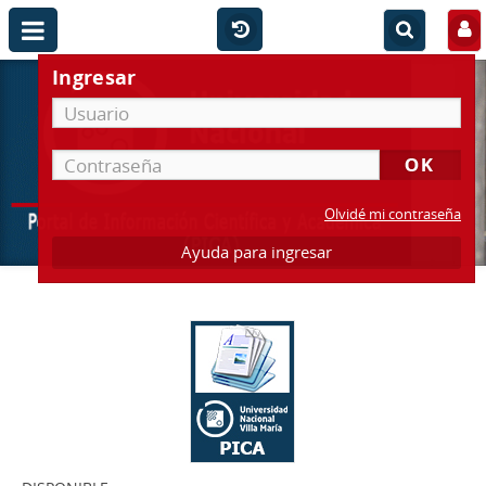
Ingresar
Olvidé mi contraseña
Ayuda para ingresar