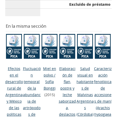
Excluido de préstamo
En la misma sección
Efectos
Fluctuació
Miel en
Elaboraci
Salud
Caracteriz
en el
n
polvo
/
ón de
visual en
ación
desarrollo
temporal
Sofía
flan,
habitante
fenotípica
rural de
de la
Bonggi
postre y
s de
de
Argentina
abundanc
(2015)
leche
Malvinas
accesione
y México
ia de
saborizad
Argentina
s de maní
de las
artrópodo
a,
s
(Arachis
políticas
s de
deslactos
(Córdoba)
hypogaea