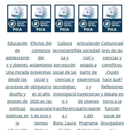
Educación
Efectos del
Cultura
Articulación
Comunicad
de
comienzo
tecnocientífi
de sociedad
ores de las
adolescente
del
ca y
civil y
ciencias y
s y jóvenes.
aislamiento
percepción
estado a
científicos:
Una mirada
preventivo,
social de las
partir de
¿Quién
desde los
social y
ciencias y
experiencia
hace qué?
procesos de
obligatorio
tecnologías:
s y
Reflexiones
diseño y
en el año
investigació
trayectorias
y debate en
gestión de
2020 en las
n y
de jóvenes
torno a la
políticas
ocupacione
transferenci
participante
función
públicas en
s de ocio y
a
/
s del
social de
la
tiempo
Bono, Laura
Programa
divulgadore