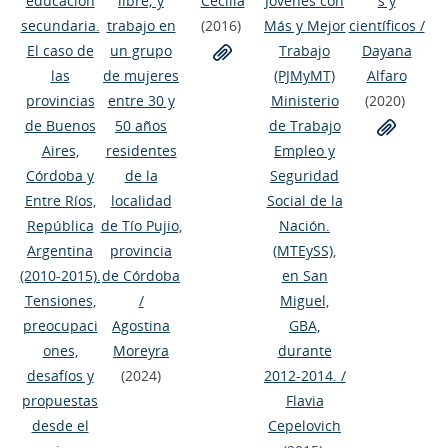
educación
libre; y
Cecilia
Jóvenes con
s y
secundaria.
trabajo en
(2016)
Más y Mejor
científicos
/
El caso de
un grupo
Trabajo
Dayana
las
de mujeres
(PJMyMT)
Alfaro
provincias
entre 30 y
Ministerio
(2020)
de Buenos
50 años
de Trabajo
Aires,
residentes
Empleo y
Córdoba y
de la
Seguridad
Entre Ríos,
localidad
Social de la
República
de Tío Pujio,
Nación.
Argentina
provincia
(MTEySS),
(2010-2015).
de Córdoba
en San
Tensiones,
/
Miguel,
preocupaci
Agostina
GBA,
ones,
Moreyra
durante
desafíos y
(2024)
2012-2014.
/
propuestas
Flavia
desde el
Cepelovich