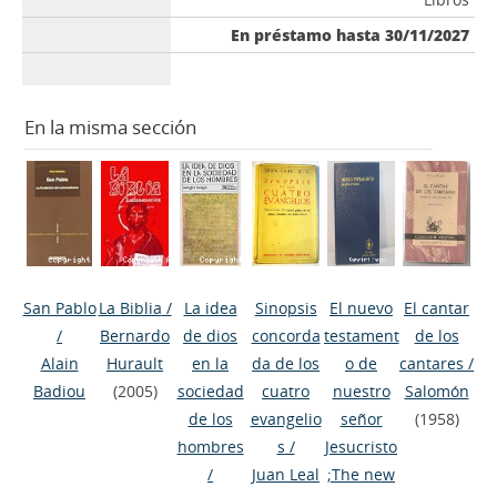
En préstamo hasta 30/11/2027
En la misma sección
San Pablo
La Biblia
/
La idea
Sinopsis
El nuevo
El cantar
/
Bernardo
de dios
concorda
testament
de los
Alain
Hurault
en la
da de los
o de
cantares
/
Badiou
(2005)
sociedad
cuatro
nuestro
Salomón
de los
evangelio
señor
(1958)
hombres
s
/
Jesucristo
/
Juan Leal
;The new