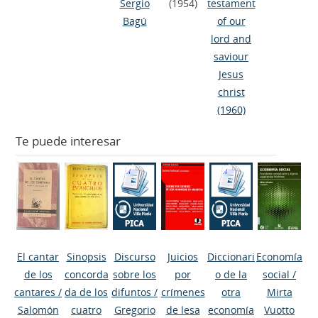
Sergio
(1954)
testament
Bagú
of our
lord and
saviour
Jesus
christ
(1960)
Te puede interesar
El cantar
Sinopsis
Discurso
Juicios
Diccionari
Economía
de los
concorda
sobre los
por
o de la
social
/
cantares
/
da de los
difuntos
/
crímenes
otra
Mirta
Salomón
cuatro
Gregorio
de lesa
economía
Vuotto