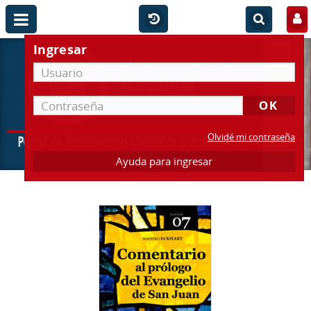
Ingresar
Olvidé mi contraseña
Ayuda para ingresar