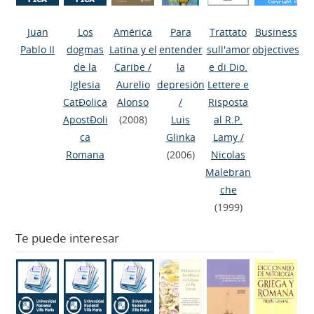
Juan
Los
América
Para
Trattato
Business
Pablo II
dogmas
Latina y el
entender
sull'amor
objectives
de la
Caribe
/
la
e di Dio.
Iglesia
Aurelio
depresión
Lettere e
CatÐolica
Alonso
/
Risposta
ApostÐoli
(2008)
Luis
al R.P.
ca
Glinka
Lamy
/
Romana
(2006)
Nicolas
Malebran
che
(1999)
Te puede interesar