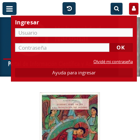
Ingresar
Olvidé mi contraseña
Ayuda para ingresar