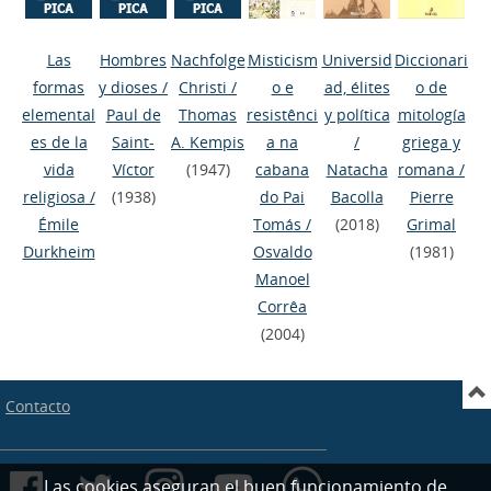
Las
Hombres
Nachfolge
Misticism
Universid
Diccionari
formas
y dioses
/
Christi
/
o e
ad, élites
o de
elemental
Paul de
Thomas
resistênci
y política
mitología
es de la
Saint-
A. Kempis
a na
/
griega y
vida
Víctor
(1947)
cabana
Natacha
romana
/
religiosa
/
(1938)
do Pai
Bacolla
Pierre
Émile
Tomás
/
(2018)
Grimal
Durkheim
Osvaldo
(1981)
Manoel
Corrêa
(2004)
Contacto
Las cookies aseguran el buen funcionamiento de